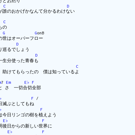
けとお黙り
B
C
D
誰のおかげかなんて分かるわけない
B
C
もの
G
G
onB
の世はオーバーフロー
D
り巡るでしょう
D
一生分使った青春も
C
 助けてもらったの 僕は知っているよ
m
7
Em
E♭
F
と さ 一切合切全部
♭
F
/
日滅ぶとしてもね
♭
F
今日リンゴの樹を植えよう
E♭
F
後日からの新しい世界に
E♭
F