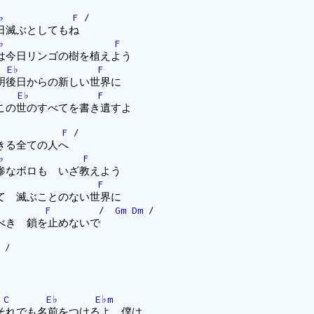
♭
F
/
日滅ぶとしてもね
♭
F
今日リンゴの樹を植えよう
E♭
F
後日からの新しい世界に
E♭
F
の世のすべてを書き遺すよ
F
/
きる全ての人へ
♭
F
なボロも いざ教えよう
F
 滅ぶことのない世界に
F
/
Gm
Dm
/
べき 鎖を止めないで
/
C
E♭
E♭m
れでも名前をつけるよ 僕は