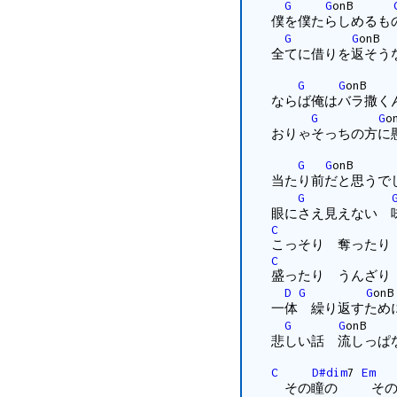
G
G
onB
僕を僕たらしめるも
G
G
o
全てに借りを返そう
G
G
on
ならば俺はバラ撒く
G
G
おりゃそっちの方に
G
G
on
当たり前だと思うで
G
眼にさえ見えない 
C
こっそり 奪ったり
C
盛ったり うんざり
D
G
G
一体 繰り返すため
G
G
on
悲しい話 流しっぱ
C
D#dim
7
Em
その瞳の その栓