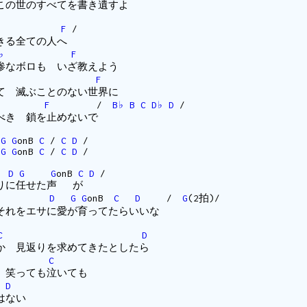
の世のすべてを書き遺すよ
F
/
きる全ての人へ
♭
F
なボロも いざ教えよう
F
 滅ぶことのない世界に
F
/
B♭
B
C
D♭
D
/
べき 鎖を止めないで
/
G
G
onB
C
/
C
D
/
/
G
G
onB
C
/
C
D
/
D
G
G
onB
C
D
/
りに任せた声 が
D
G
G
onB
C
D
/
G
(2拍)/
それをエサに愛が育ってたらいいな
C
D
か 見返りを求めてきたとしたら
onB
C
 笑っても泣いても
D
はない