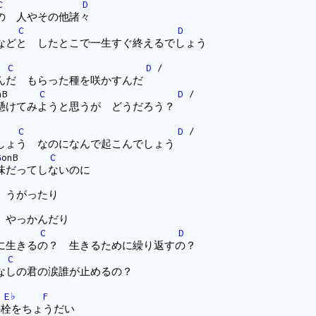
C
D
の 人やその他諸々
nB
C
D
などと したとこで一生すぐ終えるでしょう
B
C
D
/
んだ もらった種を咲かすんだ
onB
C
D
/
懸けてみようと思うが どうだろう？
B
C
D
/
しょう なのになんで起こんでしょう
G
onB
C
味だってしないのに
 うがったり
 やっかんだり
onB
C
D
に生きるの？ 生きるために繰り返すの？
B
C
なしの君の涙誰が止めるの？
E♭
F
をちょうだい