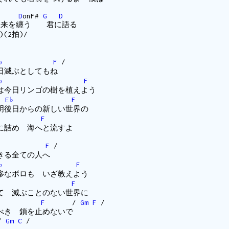
D
onF#
G
D
来を纏う 君に語る
.)(2拍)/
♭
F
/
日滅ぶとしてもね
♭
F
今日リンゴの樹を植えよう
E♭
F
後日からの新しい世界の
F
に詰め 海へと流すよ
F
/
きる全ての人へ
♭
F
なボロも いざ教えよう
F
 滅ぶことのない世界に
F
/
Gm
F
/
べき 鎖を止めないで
/
Gm
C
/