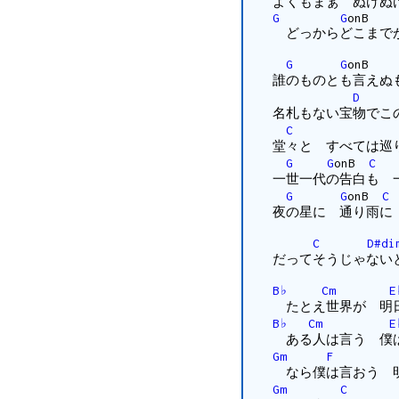
よくもまぁ ぬけぬ
G
G
on
どっからどこまでが
G
G
on
誰のものとも言えぬ
D
名札もない宝物でこ
C
堂々と すべては巡
G
G
onB
C
一世一代の告白も 
G
G
onB
C
夜の星に 通り雨に
C
D#di
だってそうじゃない
B♭
Cm
E
たとえ世界が 明
B♭
Cm
E
ある人は言う 僕は
Gm
F
なら僕は言おう 明
Gm
C