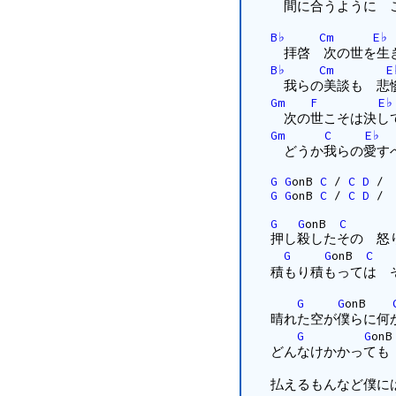
間に合うように こ
B♭
Cm
E♭
拝啓 次の世を生
B♭
Cm
E
我らの美談も 悲惨
Gm
F
E♭
次の世こそは決して
Gm
C
E♭
どうか我らの愛す
G
G
onB
C
/
C
D
G
G
onB
C
/
C
D
G
G
onB
C
押し殺したその 怒
G
G
onB
C
積もり積もっては 
G
G
onB
晴れた空が僕らに何
G
G
どんなけかかっても
払えるもんなど僕に