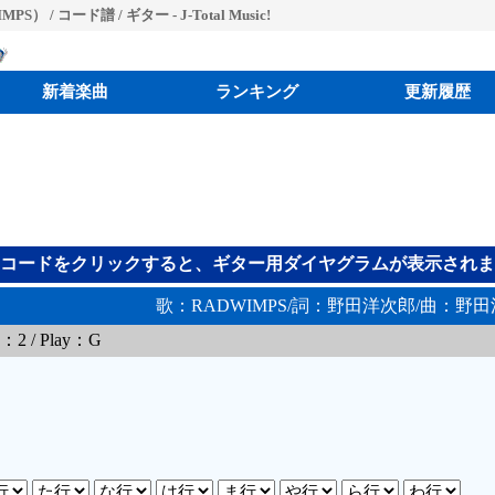
 / コード譜 / ギター - J-Total Music!
新着楽曲
ランキング
更新履歴
コードをクリックすると、ギター用ダイヤグラムが表示されま
歌：RADWIMPS/詞：野田洋次郎/曲：野
o：2 / Play：G