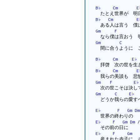
B♭
Cm
E
たとえ世界が 明
B♭
Cm
E
ある人は言う 僕は
Gm
F
なら僕は言おう 明
Gm
C
間に合うように こ
B♭
Cm
E♭
拝啓 次の世を生
B♭
Cm
E
我らの美談も 悲惨
Gm
F
E♭
次の世こそは決して
Gm
C
E♭
どうか我らの愛す
E♭
F
Gm
Dm
世界の終わりの
E♭
F
Gm
Dm
/
その前の日に
E♭
F
Gm
産まれた赤子に そ