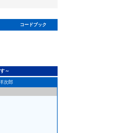
コードブック
す～
田洋次郎