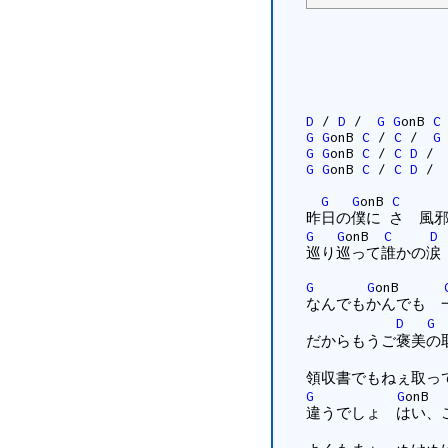
D
/
D
/
G
G
onB
C
G
G
onB
C
/
C
/
G
G
G
onB
C
/
C
D
G
G
onB
C
/
C
D
G
G
onB
C
昨日の僕に さ 風
G
G
onB
C
D
巡り巡って誰かの涙
G
G
onB
なんでもかんでも 
D
G
だからもうご褒美の
領収書でもねぇ取っ
G
G
o
違うでしょ はい、