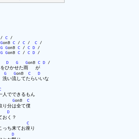
/
C
/
G
onB
C
/
C
/
C
/
/
G
G
onB
C
/
C
D
/
/
G
G
onB
C
/
C
D
/
D
G
G
onB
C
D
/
邪をひかせた雨 が
G
G
onB
C
D
 洗い流してたらいいな
C
一人でできるもん
G
onB
C
取り分は全て僕
D
ておく？
nB
C
こっち来てお座り
D