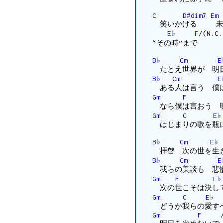
C
D#dim
7
Em
笑いかける 未
E♭
F
/(N.C
“その時”まで
B♭
Cm
E
たとえ世界が 明
B♭
Cm
E
ある人は言う 僕は
Gm
F
なら僕は言おう 明
Gm
C
E♭
はじまりの歌を瓶
B♭
Cm
E♭
拝啓 次の世を生
B♭
Cm
E
我らの美談も 悲惨
Gm
F
E♭
次の世こそは決して
Gm
C
E♭
どうか我らの愛す
Gm
F