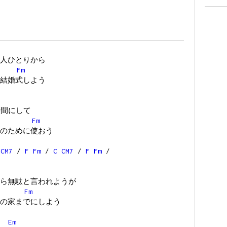
人ひとりから
Fm
結婚式しよう
時間にして
Fm
のために使おう
CM7
/
F
Fm
/
C
CM7
/
F
Fm
/
ら無駄と言われようが
Fm
の家までにしよう
Em