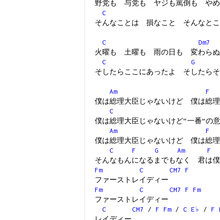
野党も 与党も ヤジも罵倒も やめ
C
そんなことは 損なこと そんなとこ
C
Dm7
火曜も 土曜も 雨の日も 変わらぬ
C
G
そしたらここにあったよ そしたらそ
Am
F
僕は総理大臣じゃないけど 僕は総理
C
僕は総理大臣じゃないけど“一番”の
Am
F
僕は総理大臣じゃないけど 僕は総理
C
F
G
Am
F
そんなもんになるまでもなく 君は僕
Fm
C
CM7
F
ファーストレイディー
Fm
C
CM7
F
Fm
ファーストレイディー
C
CM7
/
F
Fm
/
C
E♭
/
F
レイディー