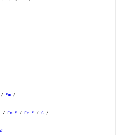
/
Fm
/
F
/
Em
F
/
Em
F
/
G
/
m7