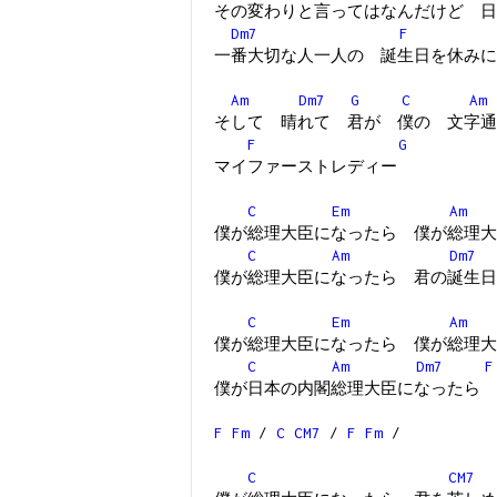
その変わりと言ってはなんだけど 日
Dm7
F
一番大切な人一人の 誕生日を休みに
Am
Dm7
G
C
Am
そして 晴れて 君が 僕の 文字通
F
G
マイファーストレディー
C
Em
Am
僕が総理大臣になったら 僕が総理大
C
Am
Dm7
僕が総理大臣になったら 君の誕生日
C
Em
Am
僕が総理大臣になったら 僕が総理大
C
Am
Dm7
F
僕が日本の内閣総理大臣になったら 
F
Fm
/
C
CM7
/
F
Fm
/
C
CM7