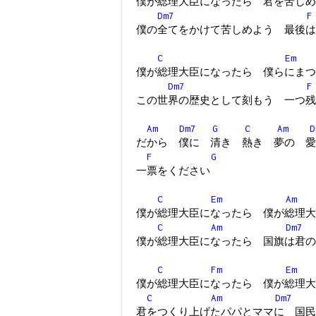
僕が総理大臣になったら 君を苦しめ
Dm7
F
僕の全てをかけて苦しめよう 最後は
C
Em
僕が総理大臣になったら 僕らにまつ
Dm7
F
この世界の歴史として刻もう 一つ残
Am
Dm7
G
C
Am
D
だから 僕に 清き 熱き 夢の 愛
F
G
一票をください
C
Em
Am
僕が総理大臣になったら 僕が総理大
C
Am
Dm7
僕が総理大臣になったら 国旗は君の
C
Fm
Em
僕が総理大臣になったら 僕が総理大
C
Am
Dm7
君をつくり上げたパパとママに 国民