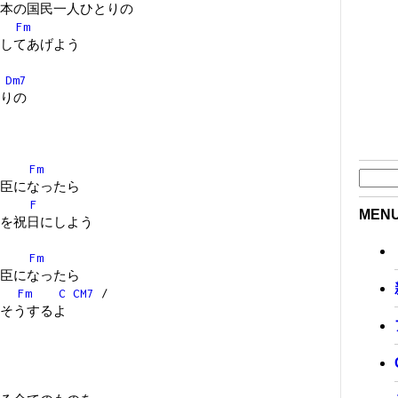
本の国民一人ひとりの
Fm
してあげよう
Dm7
りの
Fm
臣になったら
F
MEN
を祝日にしよう
Fm
臣になったら
Fm
C
CM7
/
そうするよ