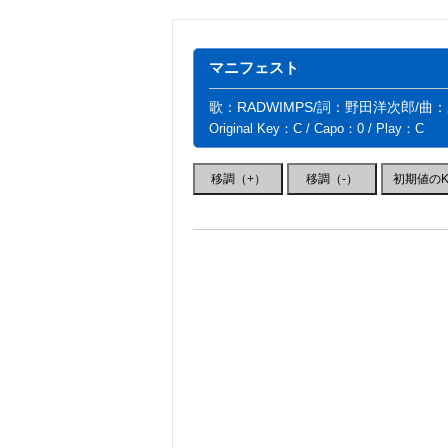
マニフェスト
歌：RADWIMPS/詞：野田洋次郎/曲
Original Key：C / Capo：0 / Play：C