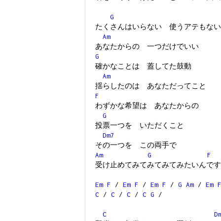
G
たくさんはいらない 使うアテもない
Am
あなたからの 一つだけでいい
G
確かなことは 蓋してた鼓動
Am
揺らしたのは あなただってこと
F
わずかな希望は あなたからの
G
投票一つを いただくこと
Dm7
その一つを この両手で
Am
G
F
受け止めてみてみてみてみたいんです
Em
F
/
Em
F
/
Em
F
/
G
Am
/
Em
C
/
C
/
C
/
C
G
/
C
D