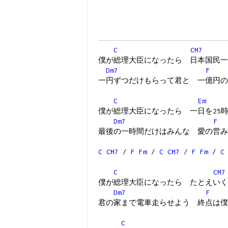
C
CM7
僕が総理大臣になったら 日本国民一
Dm7
F
一円ずつだけもらって君と 一億円の
C
Em
僕が総理大臣になったら 一日を25
Dm7
F
最後の一時間だけはみんな 愛の営み
C
CM7
/
F
Fm
/
C
CM7
/
F
Fm
/
C
C
CM7
僕が総理大臣になったら たとえいく
Dm7
F
君の家まで電車走らせよう 終点は僕
C