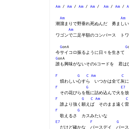
Am
/
Am
/
Am
/
Am
/
Am
/
Am
/
A
Am
Am
潮溜まりで野垂れ死ぬんだ 勇ましい
Am
ワゴンで二足半額のコンバース トワ
G
onA
G
今サイコロ振るように日々を生きて 
G
on
誰も興味がないそのGコードを 君は
F
G
C
Am
C
煩わしい心すら いつかは全て灰に
F
G
E7
その花びらを瓶に詰め込んで火を放
F
G
C
Am
C
誰より強く願えば そのまま遠く雷
F
G
歌えるさ カスみたいな
E7
F
G
だけど確かな バースデイ バース