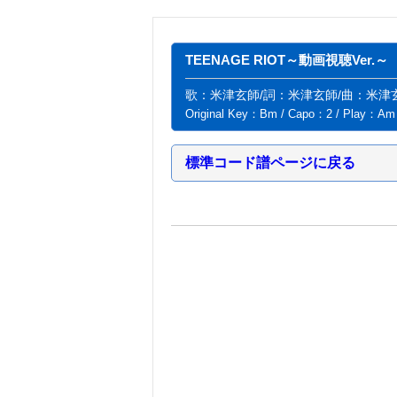
TEENAGE RIOT～動画視聴Ver.～
歌：米津玄師/詞：米津玄師/曲：米津
Original Key：Bm / Capo：2 / Play：Am
標準コード譜ページに戻る