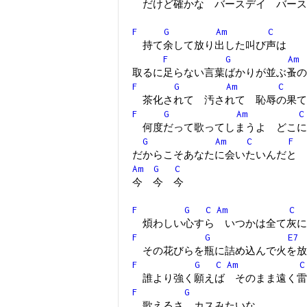
だけど確かな バースデイ バース
F
G
Am
C
持て余して放り出した叫び声は
F
G
Am
取るに足らない言葉ばかりが並ぶ蚤の
F
G
Am
C
茶化されて 汚されて 恥辱の果て
F
G
Am
C
何度だって歌ってしまうよ どこに
G
Am
C
F
だからこそあなたに会いたいんだと
Am
G
C
今 今 今
F
G
C
Am
C
煩わしい心すら いつかは全て灰に
F
G
E7
その花びらを瓶に詰め込んで火を放
F
G
C
Am
C
誰より強く願えば そのまま遠く雷
F
G
歌えるさ カスみたいな