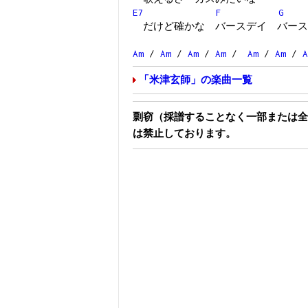
E7
F
G
だけど確かな バースデイ バース
Am
/
Am
/
Am
/
Am
/
Am
/
Am
/
A
「米津玄師」の楽曲一覧
剽窃（採譜することなく一部または全
は禁止しております。