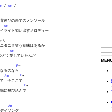
m
/
Am
/
背伸びの果てのメンソール
Am
イライト匂い出すメロディー
onA
ニタニタ笑う意味はあるか
A
Am
ひどく愛していたんだ
MEN
F
→
なるのなら
Am
F
→
て 今ここで
F
→
鳴に飛び込んで
Am
デイソング