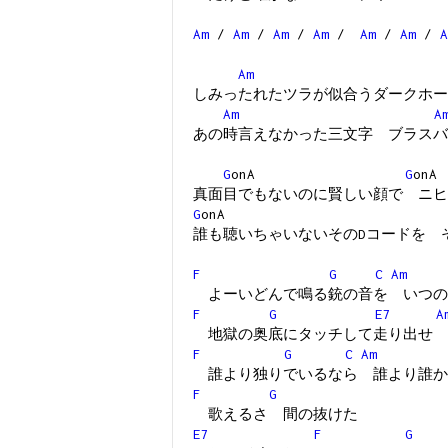
Am
/
Am
/
Am
/
Am
/
Am
/
Am
/
A
Am
しみったれたツラが似合うダークホー
Am
A
あの時言えなかった三文字 ブラスバ
G
onA
G
onA
真面目でもないのに賢しい顔で ニヒ
G
on
誰も聴いちゃいないそのDコードを 
F
G
C
Am
よーいどんで鳴る銃の音を いつの
F
G
E7
A
地獄の奥底にタッチして走り出せ 
F
G
C
Am
誰より独りでいるなら 誰より誰か
F
G
歌えるさ 間の抜けた
E7
F
G