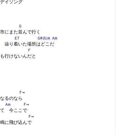
デイソング
G
市にまた並んで行く
E7
G#dim
Am
 辿り着いた場所はどこだ
F
も行けないんだと
F
→
なるのなら
Am
F
→
て 今ここで
F
→
鳴に飛び込んで