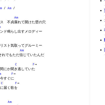
m
/
Am
/
Am
ス 不貞腐れて開けた壁の穴
m
ンド鳴らし出すメロディー
リスト気取ってグルーミー
A
Am
それでもただ信じていたんだ
C
F
→
間にか聞き逃していた
m
F
→
今すぐに
C
F
→
に届く歌を
Am