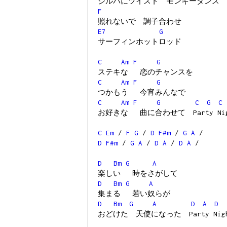
ジルバにツイスト モンキーダンス
F
照れないで 調子合わせ
E7
G
サーフィンホットロッド
C
Am
F
G
ステキな 恋のチャンスを
C
Am
F
G
つかもう 今宵みんなで
C
Am
F
G
C
G
C
お好きな 曲に合わせて Party Nig
C
Em
/
F
G
/
D
F#m
/
G
A
/
D
F#m
/
G
A
/
D
A
/
D
A
/
D
Bm
G
A
楽しい 時をさがして
D
Bm
G
A
集まる 若い奴らが
D
Bm
G
A
D
A
D
おどけた 天使になった Party Nig