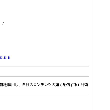
A
/
!
D
!
D
!
D
!
部を転用し、自社のコンテンツの如く配信する）行為