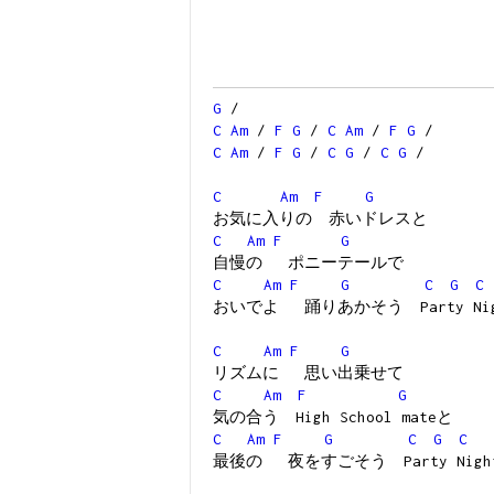
G
/
C
Am
/
F
G
/
C
Am
/
F
G
/
C
Am
/
F
G
/
C
G
/
C
G
/
C
Am
F
G
お気に入りの 赤いドレスと
C
Am
F
G
自慢の ポニーテールで
C
Am
F
G
C
G
C
おいでよ 踊りあかそう Party Nig
C
Am
F
G
リズムに 思い出乗せて
C
Am
F
G
気の合う High School mateと
C
Am
F
G
C
G
C
最後の 夜をすごそう Party Nigh