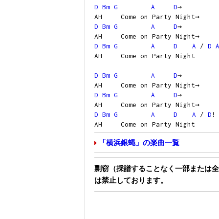
D
Bm
G
A
D
→
AH Come on Party Night→
D
Bm
G
A
D
→
AH Come on Party Night→
D
Bm
G
A
D
A
/
D
AH Come on Party Night
D
Bm
G
A
D
→
AH Come on Party Night→
D
Bm
G
A
D
→
AH Come on Party Night→
D
Bm
G
A
D
A
/
D
AH Come on Party Night
「横浜銀蝿」の楽曲一覧
剽窃（採譜することなく一部または全
は禁止しております。