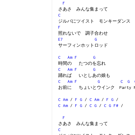
F
さあさ みんな集まって
C
ジルバにツイスト モンキーダンス
F
照れないで 調子合わせ
E7
G
サーフィンホットロッド
C
Am
F
G
時間の たつのを忘れ
C
Am
F
G
踊れば いとしあの娘も
C
Am
F
G
C
G
お前に ちょいとウインク Party Ni
C
Am
/
F
G
/
C
Am
/
F
G
/
C
Am
/
F
G
/
C
G
/
C
G
F#
/
F
さあさ みんな集まって
C