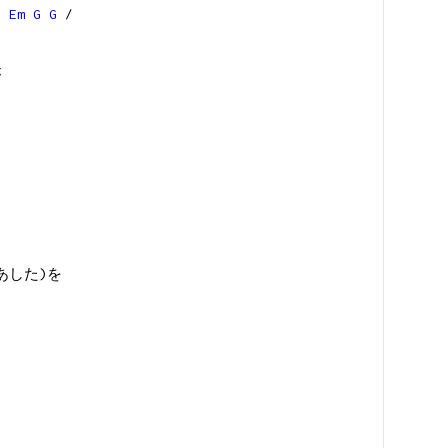
G
Em
G
G
/
が
(あした)を
る