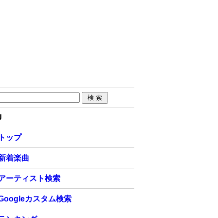
U
トップ
新着楽曲
アーティスト検索
Googleカスタム検索