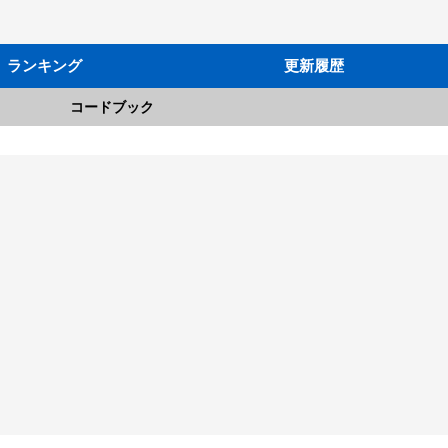
ランキング
更新履歴
コードブック