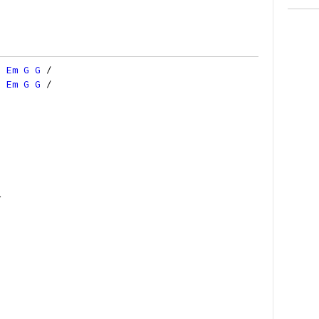
G
Em
G
G
/
G
Em
G
G
/
で
う