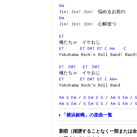
Dm
Jin! Jin! Jin! 悩めるお前の
Dm
Jin! Jin! Jin! 心解放つ
E7
俺たちゃ イケおじ
E7
E7
D#7
D7
C
Am
C
Yokohama Rock'n Roll Band! Band
E7
D#7
E7
D#7
俺たちゃ イケおじ
E7
E7
D#7
D7
C
Am
→
Yokohama Rock'n Roll Band
Am
G
Em
/
G
Em
G
G
/
Am
G
Em
/
Am
G
Em
/
G
Em
G
G
/
Am
G
Em
/
「横浜銀蝿」の楽曲一覧
剽窃（採譜することなく一部または全