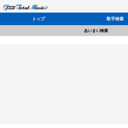
トップ
歌手検索
あいまい検索