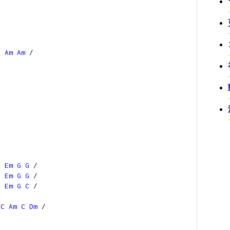
G
Am
Am
/
G
Em
G
G
/
G
Em
G
G
/
G
Em
G
C
/
/
C
Am
C
Dm
/