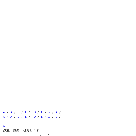
A
/
A
/
E
/
E
/
D
/
E
/
A
/
A
/
A
/
A
/
E
/
E
/
D
/
E
/
A
/
E
/
A
夕立 風鈴 せみしぐれ
E
/
E
/