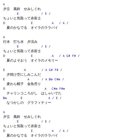
A
夕立 風鈴 せみしぐれ
E
/
E
/
ちょいと気取って赤富士
D
E
A
/
A
/
夏のかなでる オイラのララバイ
A
行水 打ち水 夕涼み
E
/
E
/
ちょいと気取って赤富士
D
E
A
/
A
G#
F#
/
夏のよそおう オイラのメモリー
E
A
/
A
G#
F#
/
夕焼け空にしみこんだ
E
A
/
A
Bm
C#m
/
麦わら帽子 金魚売り
D
A
C#m
F#m
チャリンコころがし はしゃいでた
Bm
E
A
/
E
/
なつかしの グラフィティー
A
夕立 風鈴 せみしぐれ
E
/
E
/
ちょいと気取って赤富士
D
E
A
/
A
/
夏のかなでる オイラのララバイ