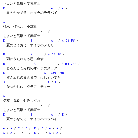
ちょいと気取って赤富士
D
E
A
/
A
/
夏のかなでる オイラのララバイ
A
行水 打ち水 夕涼み
E
/
E
/
ちょいと気取って赤富士
D
E
A
/
A
G#
F#
/
夏のよそおう オイラのメモリー
E
A
/
A
G#
F#
/
雨にうたれりゃ思い出す
E
A
/
A
Bm
C#m
/
どろんこまみれのオイラのズック
D
A
C#m
F#m
ずぶぬれのまんまで はしゃいでた
Bm
E
A
/
E
/
なつかしの グラフィティー
A
夕立 風鈴 せみしぐれ
E
/
E
/
ちょいと気取って赤富士
D
E
A
/
E
/
夏のかなでる オイラのララバイ
A
/
A
/
E
/
E
/
D
/
E
/
A
/
A
/
A
/
A
/
E
/
E
/
D
/
E
/
A
/
A
/