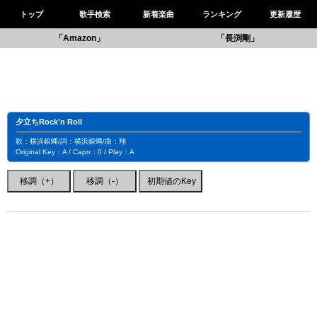
トップ
歌手検索
新着楽曲
ランキング
更新履歴
「Amazon」
「長渕剛」
夕立ちRock'n Roll
歌：横浜銀蝿/詞：横浜銀蝿/曲：翔
Original Key：A / Capo：0 / Play：A