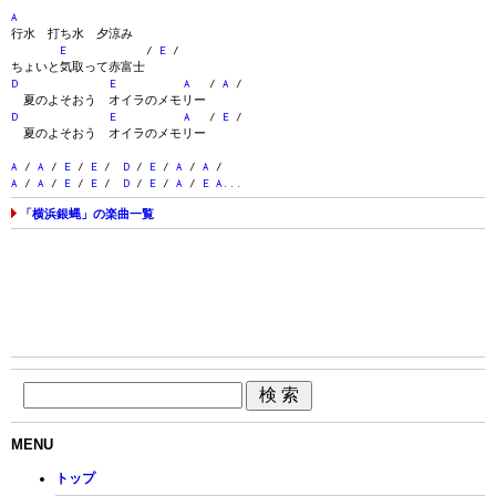
A
行水 打ち水 夕涼み
E
/
E
/
ちょいと気取って赤富士
D
E
A
/
A
/
夏のよそおう オイラのメモリー
D
E
A
/
E
/
夏のよそおう オイラのメモリー
A
/
A
/
E
/
E
/
D
/
E
/
A
/
A
/
A
/
A
/
E
/
E
/
D
/
E
/
A
/
E
A
...
「横浜銀蝿」の楽曲一覧
MENU
トップ