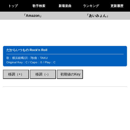
トップ
歌手検索
新着楽曲
ランキング
更新履歴
「Amazon」
「あいみょん」
だからいつもの Rock'n Roll
歌：横浜銀蝿/詞：翔/曲：TAKU
Original Key：C / Capo：0 / Play：C