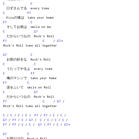
C
C
口ずさんでる every time
C
F7
Kissの後は take your home
F7
C
そしてお前は smile on me
C
G7
だからいつもの Rock'n Roll
F7
C
/
G7
→
Rock'n Roll time all together
G7
C
お前の好きな Rock'n Roll
C
C
うたってやるよ every time
C
F7
俺のマシンで take your home
F7
C
涙をふいて smile on Roll
C
G7
だからいつもの Rock'n Roll
F7
C
/
G7
/
Rock'n Roll time all together
C
/
C
/
C
/
C
/
F7
/
F7
/
C
/
C
/
G7
/
F7
/
C
/
G7
/
C
/
C
/
C
/
C
/
F7
/
F7
/
C
/
C
/
G7
/
F7
/
C
/
G7
→
G7
C
お前だけの Rock'n Roll