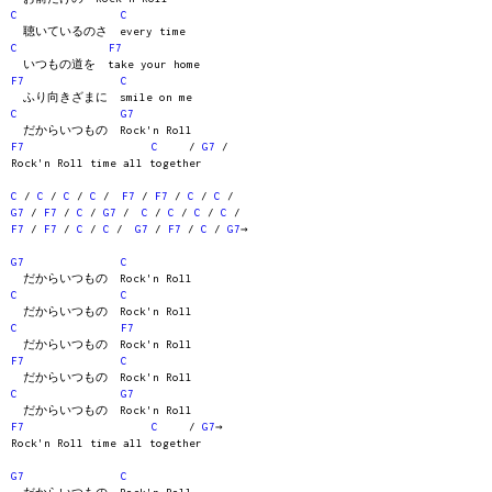
C
C
聴いているのさ every time
C
F7
いつもの道を take your home
F7
C
ふり向きざまに smile on me
C
G7
だからいつもの Rock'n Roll
F7
C
/
G7
/
Rock'n Roll time all together
C
/
C
/
C
/
C
/
F7
/
F7
/
C
/
C
/
G7
/
F7
/
C
/
G7
/
C
/
C
/
C
/
C
/
F7
/
F7
/
C
/
C
/
G7
/
F7
/
C
/
G7
→
G7
C
だからいつもの Rock'n Roll
C
C
だからいつもの Rock'n Roll
C
F7
だからいつもの Rock'n Roll
F7
C
だからいつもの Rock'n Roll
C
G7
だからいつもの Rock'n Roll
F7
C
/
G7
→
Rock'n Roll time all together
G7
C