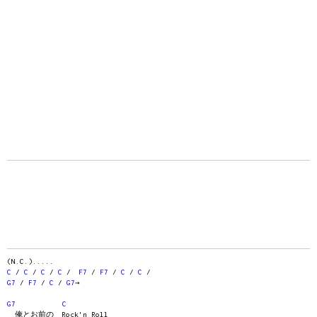
(N.C.).....
C
/
C
/
C
/
C
/
F7
/
F7
/
C
/
C
/
G7
/
F7
/
C
/
G7
→
G7
C
俺とお前の Rock'n Roll