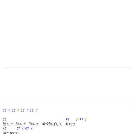
C7
/
C7
/
C7
/
C7
/
C7
F7
/
F7
/
翔んで 翔んで 翔んで 時空翔ばして 来たぜ
A7
D7
/
G7
/
待たせたな