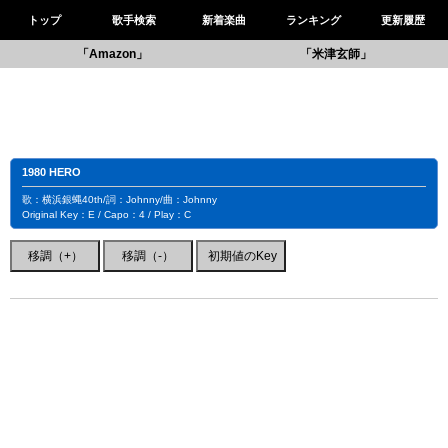
トップ
歌手検索
新着楽曲
ランキング
更新履歴
「Amazon」
「米津玄師」
1980 HERO
歌：横浜銀蝿40th/詞：Johnny/曲：Johnny
Original Key：E / Capo：4 / Play：C