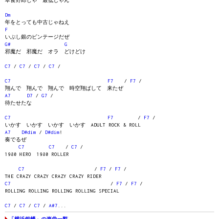
草食野郎じゃ 最低じゃん
Dm
年をとっても中古じゃねえ
F
いぶし銀のビンテージだぜ
G#
G
邪魔だ 邪魔だ オラ どけどけ
C7
/
C7
/
C7
/
C7
/
C7
F7
/
F7
/
翔んで 翔んで 翔んで 時空翔ばして 来たぜ
A7
D7
/
G7
/
待たせたな
C7
F7
/
F7
/
いかす いかす いかす いかす ADULT ROCK & ROLL
A7
D#dim
/
D#dim
!
奏でるぜ
C7
C7
/
C7
/
1980 HERO 1980 ROLLER
C7
/
F7
/
F7
/
THE CRAZY CRAZY CRAZY CRAZY RIDER
C7
/
F7
/
F7
/
ROLLING ROLLING ROLLING ROLLING SPECIAL
C7
/
C7
/
C7
/
A#7
...
「横浜銀蝿」の楽曲一覧