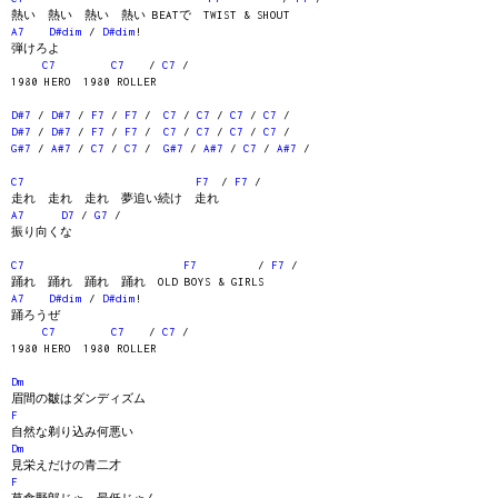
熱い 熱い 熱い 熱い BEATで TWIST & SHOUT
A7
D#dim
/
D#dim
!
弾けろよ
C7
C7
/
C7
/
1980 HERO 1980 ROLLER
D#7
/
D#7
/
F7
/
F7
/
C7
/
C7
/
C7
/
C7
/
D#7
/
D#7
/
F7
/
F7
/
C7
/
C7
/
C7
/
C7
/
G#7
/
A#7
/
C7
/
C7
/
G#7
/
A#7
/
C7
/
A#7
/
C7
F7
/
F7
/
走れ 走れ 走れ 夢追い続け 走れ
A7
D7
/
G7
/
振り向くな
C7
F7
/
F7
/
踊れ 踊れ 踊れ 踊れ OLD BOYS & GIRLS
A7
D#dim
/
D#dim
!
踊ろうぜ
C7
C7
/
C7
/
1980 HERO 1980 ROLLER
Dm
眉間の皺はダンディズム
F
自然な剃り込み何悪い
Dm
見栄えだけの青二才
F