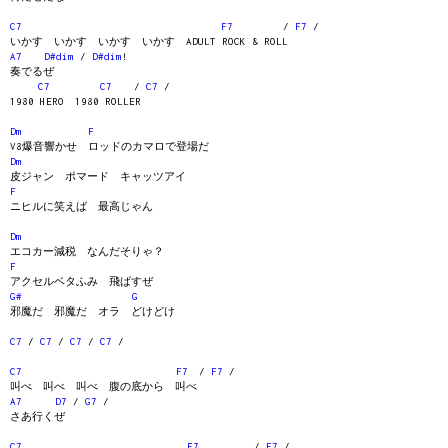
C7
F7
/
F7
/
いかす いかす いかす いかす ADULT ROCK & ROLL
A7
D#dim
/
D#dim
!
奏でるぜ
C7
C7
/
C7
/
1980 HERO 1980 ROLLER
Dm
F
V8爆音響かせ ロッドのカマロで登場だ
Dm
皮ジャン ポマード キャッツアイ
F
ニヒルに笑えば 最高じゃん
Dm
エコカー減税 なんだそりゃ？
F
アクセルベタふみ 飛ばすぜ
G#
G
邪魔だ 邪魔だ オラ どけどけ
C7
/
C7
/
C7
/
C7
/
C7
F7
/
F7
/
叫べ 叫べ 叫べ 腹の底から 叫べ
A7
D7
/
G7
/
さあ行くぜ
C7
F7
/
F7
/