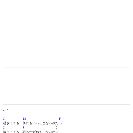
C
/
C
Em
F
起きてても 何にもいいことないみたい
G
F
C
待ってても 誰もたずねてこないから