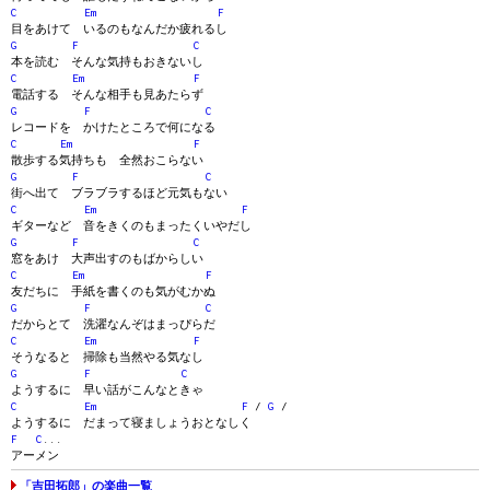
C
Em
F
目をあけて いるのもなんだか疲れるし
G
F
C
本を読む そんな気持もおきないし
C
Em
F
電話する そんな相手も見あたらず
G
F
C
レコードを かけたところで何になる
C
Em
F
散歩する気持ちも 全然おこらない
G
F
C
街へ出て ブラブラするほど元気もない
C
Em
F
ギターなど 音をきくのもまったくいやだし
G
F
C
窓をあけ 大声出すのもばからしい
C
Em
F
友だちに 手紙を書くのも気がむかぬ
G
F
C
だからとて 洗濯なんぞはまっぴらだ
C
Em
F
そうなると 掃除も当然やる気なし
G
F
C
ようするに 早い話がこんなときゃ
C
Em
F
/
G
/
ようするに だまって寝ましょうおとなしく
F
C
...
アーメン
「吉田拓郎」の楽曲一覧