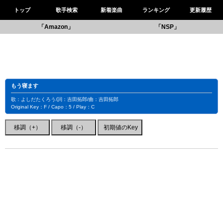
トップ
歌手検索
新着楽曲
ランキング
更新履歴
「Amazon」
「NSP」
もう寝ます
歌：よしだたくろう/詞：吉田拓郎/曲：吉田拓郎
Original Key：F / Capo：5 / Play：C