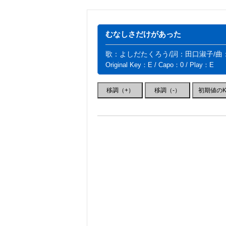
むなしさだけがあった
歌：よしだたくろう/詞：田口淑子/曲
Original Key：E / Capo：0 / Play：E