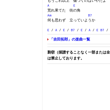
もうこれ以上 傷つくのはいやだよ
A
E
荒れ果てた 街の角
Am
B7
何も思わず 立っていようか
E
/
A
/
E
/
B7
/
E
/
A
/
E
B7
「吉田拓郎」の楽曲一覧
剽窃（採譜することなく一部または全
は禁止しております。