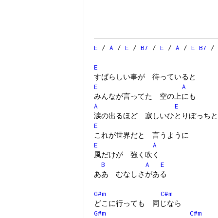
E
/
A
/
E
/
B7
/
E
/
A
/
E
B7
E
すばらしい事が 待っていると
E
A
みんなが言ってた 空の上にも
A
E
涙の出るほど 寂しいひとりぼっちと
E
これが世界だと 言うように
E
A
風だけが 強く吹く
B
A
E
ああ むなしさがある
G#m
C#m
どこに行っても 同じなら
G#m
C#m