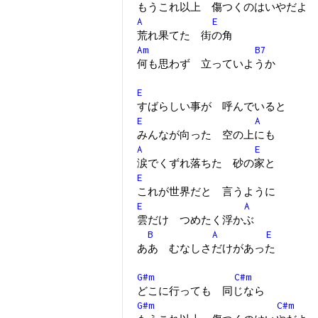
もうこれ以上 傷つくのはいやだよ
A
E
荒れ果てた 街の角
Am
B7
何も思わず 立っていようか
E
すばらしい事が 呼んでいると
E
A
みんなが向った 空の上にも
A
E
涙でくずれ落ちた 砂の家と
E
これが世界だと 言うように
E
A
雲だけ つめたく浮かぶ
B
A
E
ああ むなしさだけがあった
G#m
C#m
どこに行っても 同じなら
G#m
C#m