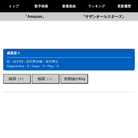
トップ
歌手検索
新着楽曲
ランキング
更新履歴
「Amazon」
「サザンオールスターズ」
威風堂々
歌：ゆず/詞：岩沢厚治/曲：岩沢厚治
Original Key：D / Capo：0 / Play：D