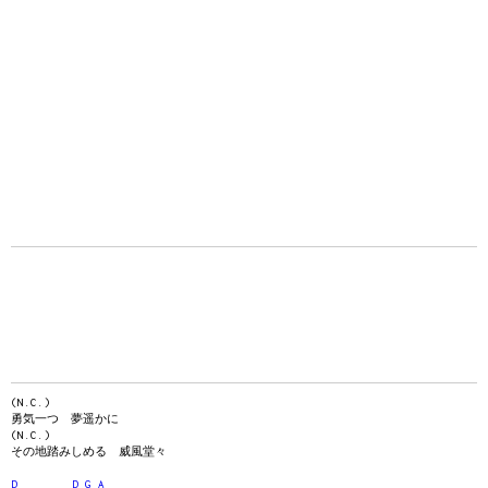
(N.C.)
勇気一つ 夢遥かに
(N.C.)
その地踏みしめる 威風堂々
D
D
G
A