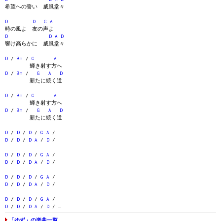
希望への誓い 威風堂々
D
D
G
A
時の風よ 友の声よ
D
D
A
D
響け高らかに 威風堂々
D
/
Bm
/
G
A
輝き射す方へ
D
/
Bm
/
G
A
D
新たに続く道
D
/
Bm
/
G
A
輝き射す方へ
D
/
Bm
/
G
A
D
新たに続く道
D
/
D
/
D
/
G
A
/
D
/
D
/
D
A
/
D
/
D
/
D
/
D
/
G
A
/
D
/
D
/
D
A
/
D
/
D
/
D
/
D
/
G
A
/
D
/
D
/
D
A
/
D
/
D
/
D
/
D
/
G
A
/
D
/
D
/
D
A
/
D
/ …
「ゆず」の楽曲一覧