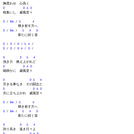
胸震わせ 心高く
D
D
A
D
桜集いし 威風堂々
D
/
Bm
/
G
A
輝き射す方へ
D
/
Bm
/
G
A
D
新たに続く道
D
/
D
/
D
/
G
A
/
D
/
D
/
D
A
/
D
/
D
D
G
A
強き力 燃え上がれど
D
D
A
D
瞳静かに 威風堂々
D
D
G
A
尽きる事なき その闘志と
D
D
A
D
共に立ち上がれ 威風堂々
D
/
Bm
/
G
A
輝き射す方へ
D
/
Bm
/
G
A
D
新たに続く道
D
D
G
A
誇り高き 遠き日々よ
D
D
A
D