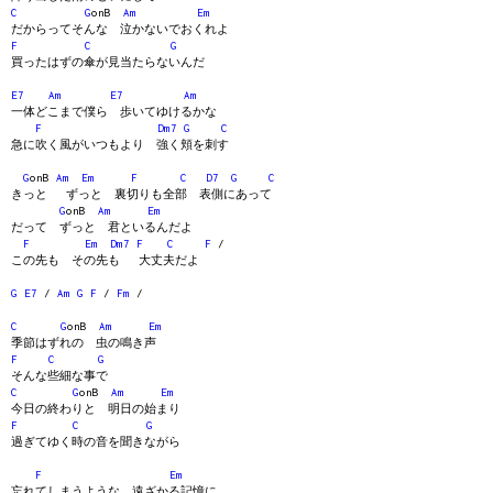
C
G
onB
Am
Em
だからってそんな 泣かないでおくれよ
F
C
G
買ったはずの傘が見当たらないんだ
E7
Am
E7
Am
一体どこまで僕ら 歩いてゆけるかな
F
Dm7
G
C
急に吹く風がいつもより 強く頬を刺す
G
onB
Am
Em
F
C
D7
G
C
きっと ずっと 裏切りも全部 表側にあって
G
onB
Am
Em
だって ずっと 君といるんだよ
F
Em
Dm7
F
C
F
/
この先も その先も 大丈夫だよ
G
E7
/
Am
G
F
/
Fm
/
C
G
onB
Am
Em
季節はずれの 虫の鳴き声
F
C
G
そんな些細な事で
C
G
onB
Am
Em
今日の終わりと 明日の始まり
F
C
G
過ぎてゆく時の音を聞きながら
F
Em
忘れてしまうような 遠ざかる記憶に