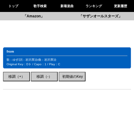
トップ
歌手検索
新着楽曲
ランキング
更新履歴
「Amazon」
「サザンオールスターズ」
from
歌：ゆず/詞：岩沢厚治/曲：岩沢厚治
Original Key：D♭ / Capo：1 / Play：C