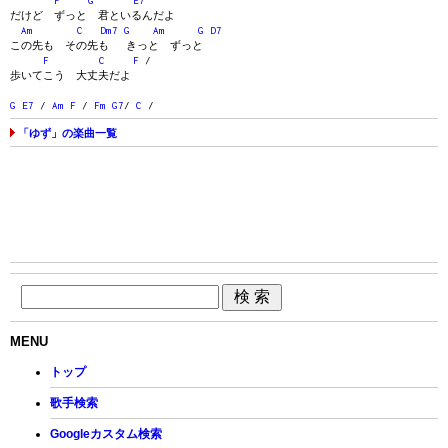
F
G
E7
だけど ずっと 君といるんだよ
Am
C
Dm7
G
Am
G
D7
この先も その先も きっと ずっと
F
C
F
/
歩いてこう 大丈夫だよ
G
E7
/
Am
F
/
Fm
G7
/
C
/
「ゆず」の楽曲一覧
MENU
トップ
歌手検索
Googleカスタム検索