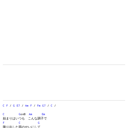
C
F
/
G
E7
/
Am
F
/
Fm
G7
/
C
/
C
G
onB
Am
Em
始まりはいつも こんな調子で
F
C
G
降り出した雨のせいにして