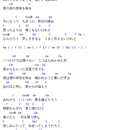
G#
G
君の涙の意味を知る
C
G
onB
Am
Em
今になって ちぎった 昨日の痛み
F
C
D7
G
C
思ったよりは 痛くもないけれど
G
onB
Am
Em
F
G
F
Em
/
なんだろう 苦しすぎるよ うまく言えないけれど
Am
C
/
F
E7
/
Am
C
/
F
E7
/
Am
D7
/
Dm7
G7
/
C
/
G#
A#
Gm
Cm
一つだけでは飛べない 二つはためかせた空
G#
Gm
Cm
君からもらった言葉で今でも
G#
A#
Gm
Cm
Fm
僕は僕の存在を知る 確かめようと繋いだ手は
Gm
G#
D7
G
あの日と同じ 君からの温もり
C
G
onB
Am
Em
あれから いくつの 夜を越えたろう
F
C
D7
G
C
相変わらずの 君と僕だけど
G
onB
Am
Em
偽りだと 目を疑う様な
F
C
Dm7
G
C
悲しみにだって 出会ってしまうだろう