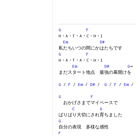
G
F
H・A・T・A・C・H・I
Em
D#
私たちいつの間にかはたちです
G
F
H・A・T・A・C・H・I
Em
D#
G
→
まだスタート地点 最強の幕開けを
G
/
F
/
Em
/
D#
/
G
/
F
/
Em
/
G
F
おかげさまでマイペースで
C
G
ばりばり大切にされ育ちました
G
自分の表現 多様な感性
F