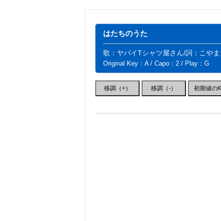
はたちのうた
歌：ヤバイTシャツ屋さん/詞：こやま
Original Key：A / Capo：2 / Play：G