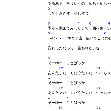
あるある そういうの めちゃめちゃ
G
心配し過ぎず 少しずつ
G
F
C
G
隅から隅までみわたして 西へ東へい
G
F
C
Let's go 海とか山 広いまこと
G
変わったなって 言われたいな
G
F
そーゆー ことばっか
Em
D#
あんたまた ぐだぐたぐだ いっちゃ
G
F
そーゆー ことばっか
Em
D#
あんたまだ ぐだぐたぐだ いっちゃ
G
F
そーゆー ことばっか
Em
D#