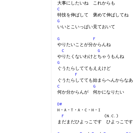
大事にしたいね これからも
C
特技を伸ばして 褒めて伸ばしてね
G
いいとこいっぱい見ておいて
G
F
やりたいことが分からんね
C
G
やりたくないわけとちゃうもんね
G
ぐうたらしててもええけど
F
ぐうたらしてても始まらへんからなあ
C
G
何か分からんが 何かになりたい
D#
H・A・T・A・C・H・I
F
(N.C.)
まだまだひよっこです ひよっこです