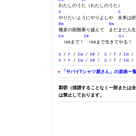
わたしのうた（わたしのうた）
G
G
やりたいようにやりよしや 未来は絶
Bm
Bm
幾多の困難乗り越えて まだまだ人生
Em
D#
G
→
180まで！ 180まで生きてやる！
G
/
F
/
Em
/
D#
/
G
/
F
/
Em
/
G
/
F
/
Em
/
D#
/
G
/
F
/
Em
/
「ヤバイTシャツ屋さん」の楽曲一
剽窃（採譜することなく一部または全
は禁止しております。