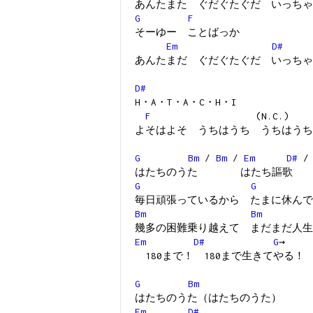
あんたまた ぐだぐたぐだ いっちゃ
G
F
そーゆー ことばっか
Em
D#
あんたまだ ぐだぐたぐだ いっちゃ
D#
H・A・T・A・C・H・I
F
(N.C.)
よそはよそ うちはうち うちはうち
G
Bm
/
Bm
/
Em
D#
はたちのうた はたち謳歌
G
G
毎日頑張っているから たまに休んで
Bm
Bm
幾多の困難乗り越えて まだまだ人生
Em
D#
G
→
180まで！ 180まで生きてやる！
G
Bm
はたちのうた（はたちのうた）
Em
D#