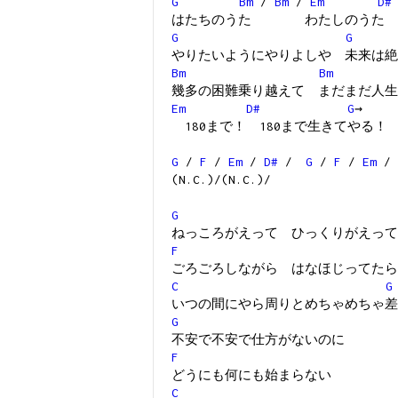
G
Bm
/
Bm
/
Em
D#
はたちのうた わたしのうた
G
G
やりたいようにやりよしや 未来は絶
Bm
Bm
幾多の困難乗り越えて まだまだ人生
Em
D#
G
→
180まで！ 180まで生きてやる！
G
/
F
/
Em
/
D#
/
G
/
F
/
Em
/
(N.C.)/(N.C.)/
G
ねっころがえって ひっくりがえって
F
ごろごろしながら はなほじってたら
C
G
いつの間にやら周りとめちゃめちゃ差
G
不安で不安で仕方がないのに
F
どうにも何にも始まらない
C