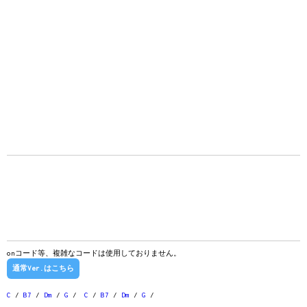
onコード等、複雑なコードは使用しておりません。
通常Ver.はこちら
C
/
B7
/
Dm
/
G
/
C
/
B7
/
Dm
/
G
/