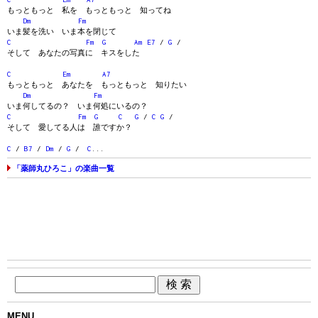
もっともっと 私を もっともっと 知ってね
Dm
Fm
いま髪を洗い いま本を閉じて
C
Fm
G
Am
E7
/
G
/
そして あなたの写真に キスをした
C
Em
A7
もっともっと あなたを もっともっと 知りたい
Dm
Fm
いま何してるの？ いま何処にいるの？
C
Fm
G
C
G
/
C
G
/
そして 愛してる人は 誰ですか？
C
/
B7
/
Dm
/
G
/
C
...
「薬師丸ひろこ」の楽曲一覧
MENU