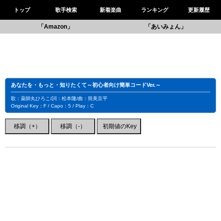
トップ
歌手検索
新着楽曲
ランキング
更新履歴
「Amazon」
「あいみょん」
あなたを・もっと・知りたくて～初心者向け簡単コードVer.～
歌：薬師丸ひろこ/詞：松本隆/曲：筒美京平
Original Key：F / Capo：5 / Play：C