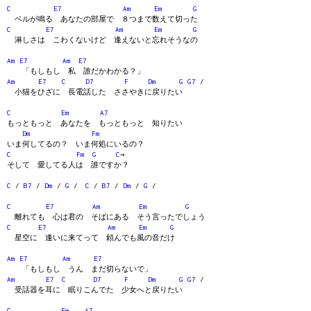
C
E7
Am
Em
G
ベルが鳴る あなたの部屋で ８つまで数えて切った
C
E7
Am
Em
G
淋しさは こわくないけど 逢えないと忘れそうなの
Am
E7
Am
E7
「もしもし 私 誰だかわかる？」
Am
E7
C
D7
F
Dm
G
G7
/
小猫をひざに 長電話した ささやきに戻りたい
C
Em
A7
もっともっと あなたを もっともっと 知りたい
Dm
Fm
いま何してるの？ いま何処にいるの？
C
Fm
G
C
→
そして 愛してる人は 誰ですか？
C
/
B7
/
Dm
/
G
/
C
/
B7
/
Dm
/
G
/
C
E7
Am
Em
G
離れても 心は君の そばにある そう言ったでしょう
C
E7
Am
Em
G
星空に 逢いに来てって 頼んでも風の音だけ
Am
E7
Am
E7
「もしもし うん まだ切らないで」
Am
E7
C
D7
F
Dm
G
G7
/
受話器を耳に 眠りこんでた 少女へと戻りたい
C
Em
A7