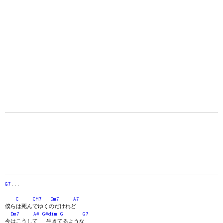
G7
...
C
CM7
Dm7
A7
僕らは死んでゆくのだけれど
Dm7
A#
G#dim
G
G7
今はこうして 生きてるような