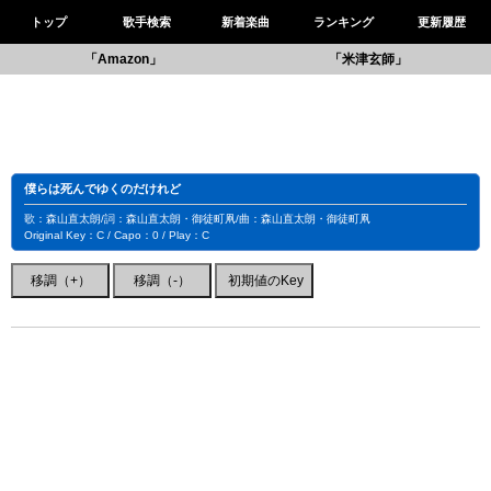
トップ
歌手検索
新着楽曲
ランキング
更新履歴
「Amazon」
「米津玄師」
僕らは死んでゆくのだけれど
歌：森山直太朗/詞：森山直太朗・御徒町凧/曲：森山直太朗・御徒町凧
Original Key：C / Capo：0 / Play：C