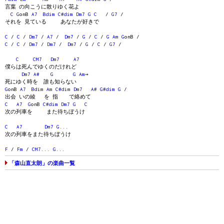
言葉 の向こうに散りゆく花よ
C
G
onB
A7
Bdim
C#dim
Dm7
G
C
/
G7
/
それを 見ている あなたが好きで
C
/
C
/
Dm7
/
A7
/
Dm7
/
G
/
C
/
G
Am
G
onB /
C
/
C
/
Dm7
/
Dm7
/
Dm7
/
G
/
C
/
G7
/
C
CM7
Dm7
A7
僕らは死んでゆくのだけれど
Dm7
A#
G
G
Am
→
死にゆく時を 誰も知らない
G
onB
A7
Bdim
Am
C#dim
Dm7
A#
G#dim
G
/
出会 いの綾 を 指 で絡めて
C
A7
G
onB
C#dim
Dm7
G
C
次の列車を また待ちぼうけ
C
A7
Dm7
G
...
次の列車をまた待ちぼうけ
F
/
Fm
/
CM7
...
G
...
「森山直太朗」の楽曲一覧