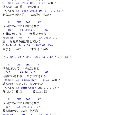
C
G
onB
Am
C#dim
Dm7
G
Am
G
onB /
涙も知ら ぬ 静 かな夜は
C
G
onB
A7
Bdim
C#dim
Dm7
G
C
/
G7
/
あなたを 抱いて ただ眠 りたい
C
CM7
Dm7
A7
僕らは死んでゆくのだけれど
Dm7
A#
G#dim
G
G7
夕日はそれでも 奇麗なそうな
Fdim
Em
Am
A7
A#
G#dim
G
/
重 なる影を飛び越してゆく
C
G
onB
A7
Bdim
C#dim
Dm7
G7
Fm
→
家なき 子らに 未来はいらぬ
Fm
/
D#
/
C#
/
G#
/
Dm
/
Em
/
Em
/
G
/
G7
/
C
CM7
Dm7
A7
僕らは死んでゆくのだけれど
Dm7
A#
G#dim
G
G7
何故にわざわざ 生まれてきたか
C
G
onB
Am
C#dim
Dm7
G
Am
G
onB /
誰も教え ちゃくれ ないけれど
C
G
onB
A7
Bdim
C#dim
Dm7
G
C
/
G7
/
死にゆく 者 は 皆したり顔
C
CM7
Dm7
A7
僕らは死んでゆくのだけれど
Dm7
A#
G#dim
G
G7
風も吹かない あの 交差点
Fdim
Em
Am
A7
A#
G#dim
G
/