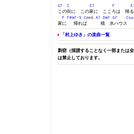
G7
C
E7
F
E
この街に この家に こころは 帰る
F
F#m7-5
C
onG
A7
Dm7
G7
Csu
家に 帰れば 積 水ハウス
「村上ゆき」の楽曲一覧
剽窃（採譜することなく一部または全
は禁止しております。