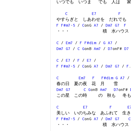
いつでも いつま でも 人は 家
C
E7
F
やすらぎと しあわせを だれでも 
F
F#m7-5
/
C
onG
A7
/
Dm7
G7
F
・・・ 積 水ハウス
C
/
Em7
/
F
F#dim
/
G
A7
/
Dm7
G7
/
C
G
onB
Am7
/
D7
onF#
D7
C
/
E7
/
F
/
E7
/
F
F#m7-5
/
C
onG
A7
/
Dm7
G7
/
F
C
Em7
F
F#dim
G
A7
/
春の日 夏の夜 花 月 雪
Dm7
G7
C
G
onB
Am7
D7
onF#
この星 この時 の 秋も 冬も
C
E7
F
E
美しい いのちみな あふれて 生き
F
F#m7-5
/
C
onG
A7
/
Dm7
G7
C
・・・ 積 水ハウス