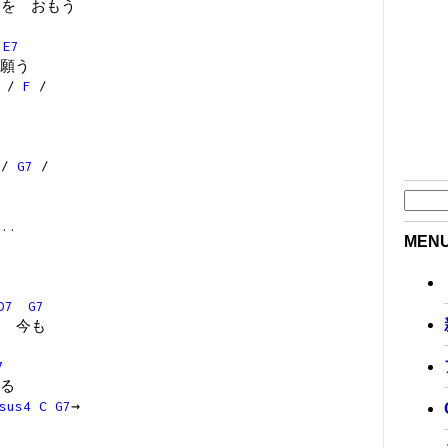
を おもう
E7
願う
/
F
/
/
G7
/
...
MEN
D7
G7
 今も
7
る
sus4
C
G7
→