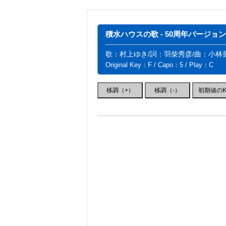
積水ハウスの歌 - 50周年バージョン
歌：村上ゆき/詞：羽柴秀彦/曲：小林
Original Key：F / Capo：5 / Play：C