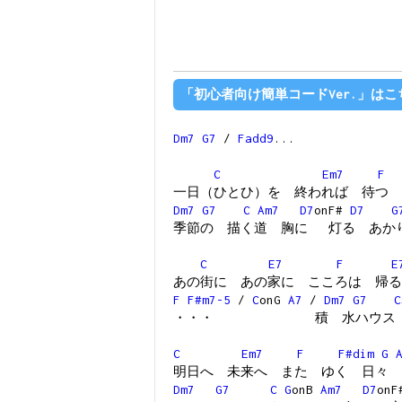
「初心者向け簡単コードVer.」はこ
Dm7
G7
/
Fadd9
...
C
Em7
F
一日（ひとひ）を 終われば 待つ
Dm7
G7
C
Am7
D7
onF#
D7
G
季節の 描く道 胸に 灯る あか
C
E7
F
E
あの街に あの家に こころは 帰る
F
F#m7-5
/
C
onG
A7
/
Dm7
G7
C
・・・ 積 水ハウス
C
Em7
F
F#dim
G
明日へ 未来へ また ゆく 日々
Dm7
G7
C
G
onB
Am7
D7
on