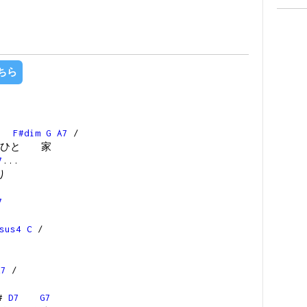
ちら
F#dim
G
A7
/
 ひと 家
7
...
り
7
sus4
C
/
A7
/
F#
D7
G7