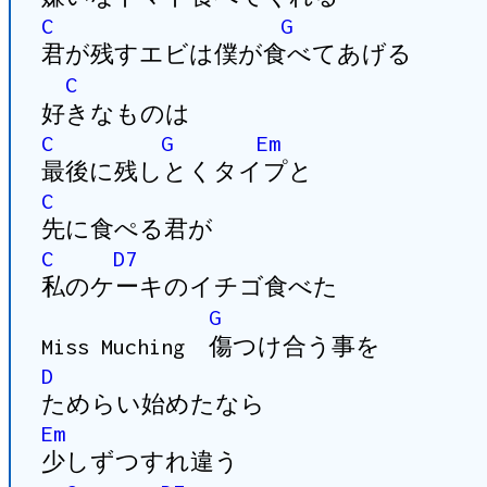
C
G
君が残すエビは僕が食べてあげる
C
好きなものは
C
G
Em
最後に残しとくタイプと
C
先に食ぺる君が
C
D7
私のケーキのイチゴ食べた
G
Miss Muching 傷つけ合う事を
D
ためらい始めたなら
Em
少しずつすれ違う