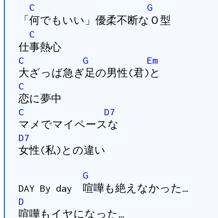
C
G
「何でもいい」優柔不断なＯ型
C
仕事熱心
C
G
Em
大ざっば急ぎ足の男性(君)と
C
恋に夢中
C
D7
マメでマイペースな
D7
女性(私)との違い
G
DAY By day 喧嘩も絶えなかった…
D
喧嘩もイヤになった…