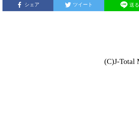
シェア
ツイート
送
(C)J-Total 