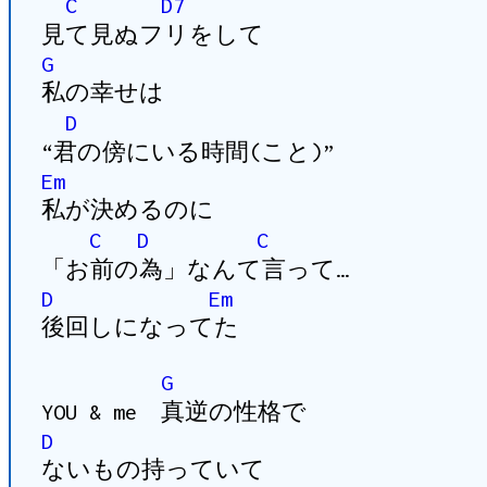
C
D7
見て見ぬフリをして
G
私の幸せは
D
“君の傍にいる時間(こと)”
Em
私が決めるのに
C
D
C
「お前の為」なんて言って…
D
Em
後回しになってた
G
YOU & me 真逆の性格で
D
ないもの持っていて