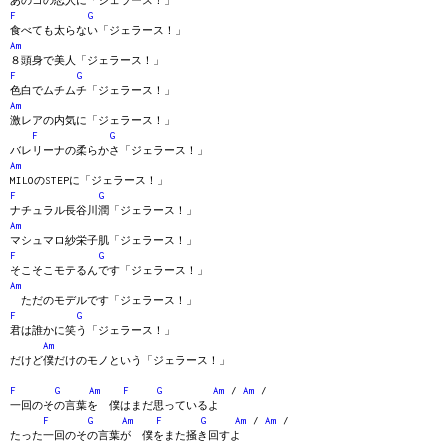
あのコの恋人に「ジェラース！」
F
G
食べても太らない「ジェラース！」
Am
８頭身で美人「ジェラース！」
F
G
色白でムチムチ「ジェラース！」
Am
激レアの内気に「ジェラース！」
F
G
バレリーナの柔らかさ「ジェラース！」
Am
MILOのSTEPに「ジェラース！」
F
G
ナチュラル長谷川潤「ジェラース！」
Am
マシュマロ紗栄子肌「ジェラース！」
F
G
そこそこモテるんです「ジェラース！」
Am
ただのモデルです「ジェラース！」
F
G
君は誰かに笑う「ジェラース！」
Am
だけど僕だけのモノという「ジェラース！」
F
G
Am
F
G
Am
/
Am
/
一回のその言葉を 僕はまだ思っているよ
F
G
Am
F
G
Am
/
Am
/
たった一回のその言葉が 僕をまた掻き回すよ