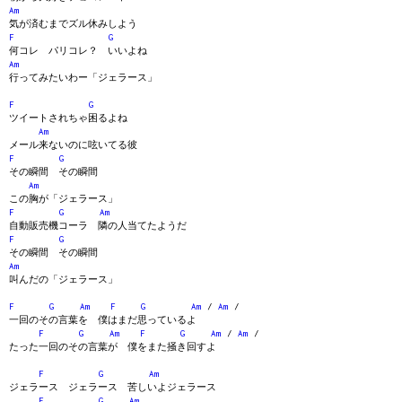
Am
気が済むまでズル休みしよう
F
G
何コレ パリコレ？ いいよね
Am
行ってみたいわー「ジェラース」
F
G
ツイートされちゃ困るよね
Am
メール来ないのに呟いてる彼
F
G
その瞬間 その瞬間
Am
この胸が「ジェラース」
F
G
Am
自動販売機コーラ 隣の人当てたようだ
F
G
その瞬間 その瞬間
Am
叫んだの「ジェラース」
F
G
Am
F
G
Am
/
Am
/
一回のその言葉を 僕はまだ思っているよ
F
G
Am
F
G
Am
/
Am
/
たった一回のその言葉が 僕をまた掻き回すよ
F
G
Am
ジェラース ジェラース 苦しいよジェラース
F
G
Am