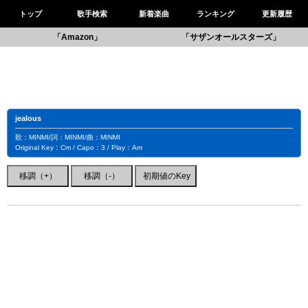
トップ
歌手検索
新着楽曲
ランキング
更新履歴
「Amazon」
「サザンオールスターズ」
jealous
歌：MINMI/詞：MINMI/曲：MINMI
Original Key：Cm / Capo：3 / Play：Am