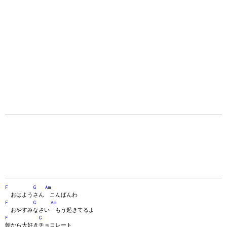
F
G
Am
おはようさん こんばんわ
F
G
Am
おやすみなさい もう起きてるよ
F
G
朝から大好きチョコレート