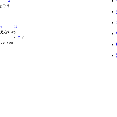
G
なごう
m
C7
えないわ
/
C
/
 you