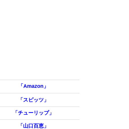
「Amazon」
「スピッツ」
「チューリップ」
「山口百恵」