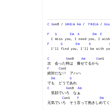
C
G
onB /
G#dim
Am
/
F#dim
/
Gsu
F
G
Em
A
Dm
E
I miss you, I need you, I wish
F
G
Em
A
I'll find you, I'll be with yo
C
G
onB
Am
C
onG
次 会った時は 痩せてるから
F
C
onE
絶対だな!? アハハ
Dm
G
でも どうであれ
C
G
onB
Am
笑顔でいろ なぁ
C
onG
F
Dm
元気でいろ そう言って抱きしめてく