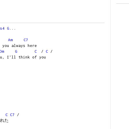
s4
G
...
Am
C7
 you always here
Dm
G
C
/
C
/
u, I'll think of you
C
C7
/
れた