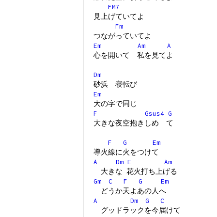
FM7
見上げていてよ
Fm
つながっていてよ
Em
Am
A
心を開いて 私を見てよ
Dm
砂浜 寝転び
Em
大の字で同じ
F
Gsus4
G
大きな夜空抱きしめ て
F
G
Em
導火線に火をつけて
A
Dm
E
Am
大きな 花火打ち上げる
Gm
C
F
G
Em
どうか天よあの人へ
A
Dm
G
C
グッドラックを今届けて