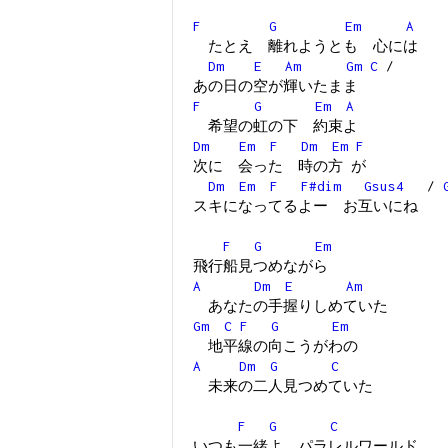
F
G
Em
A
たとえ 離れようとも 心には
Dm
E
Am
Gm
C
/
あの日の空が輝いたまま
F
G
Em
A
希望の虹の下 約束よ
Dm
Em
F
Dm
Em
F
次に 会った 時の方 が
Dm
Em
F
F#dim
Gsus4
/
スキになってるよー お互いにね
F
G
Em
飛行船見つめながら
A
Dm
E
Am
あなたの手握りしめていた
Gm
C
F
G
Em
地平線の向こうがわの
A
Dm
G
C
未来の二人見つめていた
F
G
C
いつも一緒よ パラレルワールド