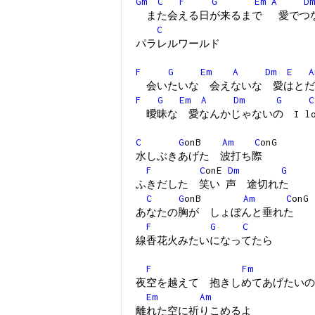
Gm
C
F
G
Em
A
Dm
また会える日が来るまで 愛でつ
C
パラレルワールド
F
G
Em
A
Dm
E
A
会いたいな 会えないな 愛はとだ
F
G
Em
A
Dm
G
C
曖昧な 愛なんかじゃないの I love
C
G
onB
Am
C
onG
水しぶきあげた 波打ち際
F
C
onE
Dm
G
ふきだした 笑い 声 途切れた
C
G
onB
Am
C
onG
あなたの胸が しょぼんと垂れた
F
G
C
線香花火みたいになってたら
F
Fm
夜空を越えて 抱きしめてあげたいの
Em
Am
離れた空に祈りこめるよ