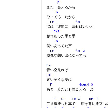
F
また 会えるから
Fm
分ってる だから
Em
Am
涙は 波間に 流せばいいわ
FM7
触れあった手と手
Fm
笑いあってた声
Em
Am
A
残像や想い出になっても
Dm
青い空見れば
Em
迷いそうな夢は
F
Gsus4
G
あと一歩だとも聴こえる よ
F
G
Em
A
Dm
E
二番線発つ列車で 街を背に旅立つ