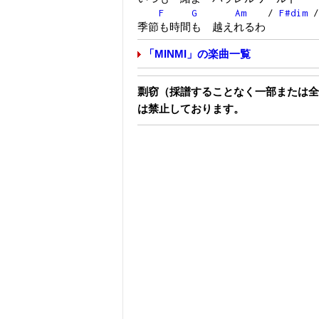
F
G
Am
/
F#dim
季節も時間も 越えれるわ
「MINMI」の楽曲一覧
剽窃（採譜することなく一部または全
は禁止しております。