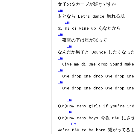
女子のＳカーブが好きですか
Em
君となら Let's dance 触れる肌
Em
Gi mi di wine up あなたから
Em
夜空の下は星が光って
Em
なんだか男子と Bounce したくなっ
Em
Give me di One drop Sound make
Em
One drop One drop One drop One
Em
One drop One drop One drop One
Em
(Oh)How many girls if you're in
Em
(Oh)How many boys 今夜 BAD に
Em
We're BAD to be born 繋がってる