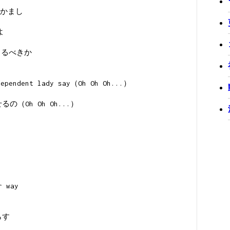
かまし
よ
じるべきか
dependent lady say（Oh Oh Oh...）
させるの（Oh Oh Oh...）
よ
 way
らす