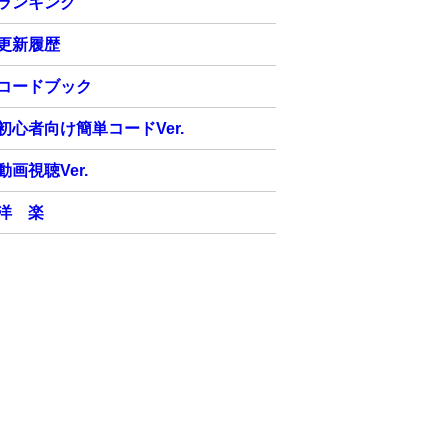
ランキング
更新履歴
コードブック
初心者向け簡単コードVer.
動画視聴Ver.
洋 楽