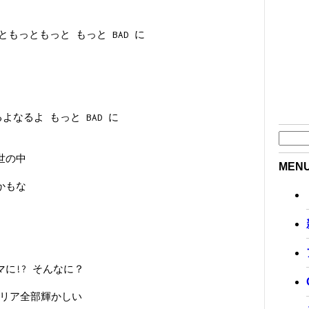
ともっともっと もっと BAD に
よなるよ もっと BAD に
世の中
MEN
かもな
ホンマに!? そんなに？
キャリア全部輝かしい