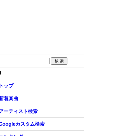
U
トップ
新着楽曲
アーティスト検索
Googleカスタム検索