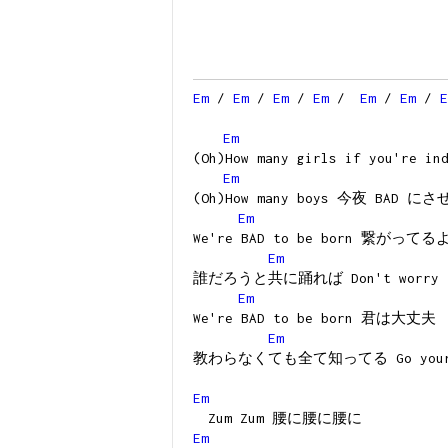
Em
/
Em
/
Em
/
Em
/
Em
/
Em
/
E
Em
(Oh)How many girls if you're in
Em
(Oh)How many boys 今夜 BAD に
Em
We're BAD to be born 繋がってる
Em
誰だろうと共に踊れば Don't worry
Em
We're BAD to be born 君は大丈夫
Em
教わらなくても全て知ってる Go your
Em
Zum Zum 腰に腰に腰に
Em