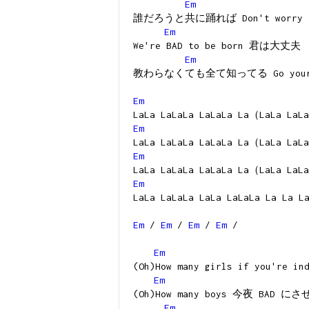
Em
誰だろうと共に踊れば Don't worry
Em
We're BAD to be born 君は大丈夫
Em
教わらなくても全て知ってる Go your
Em
LaLa LaLaLa LaLaLa La（LaLa LaL
Em
LaLa LaLaLa LaLaLa La（LaLa LaL
Em
LaLa LaLaLa LaLaLa La（LaLa LaL
Em
LaLa LaLaLa LaLa LaLaLa La La L
Em
/
Em
/
Em
/
Em
/
Em
(Oh)How many girls if you're in
Em
(Oh)How many boys 今夜 BAD に
Em