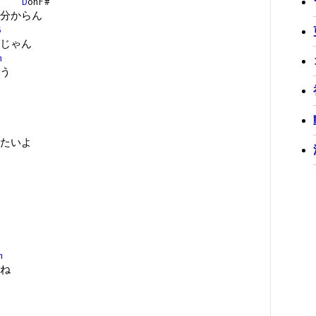
D
onF#
分からん
6
じゃん
m
う
たいよ
m
ね