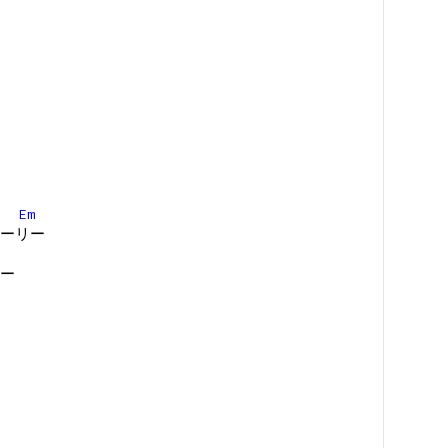
F#
Em
ーリー
ー