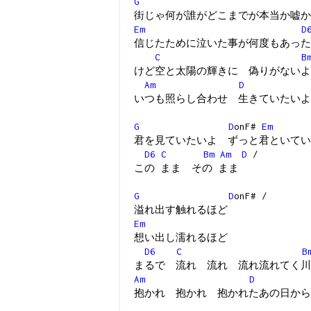
G
街じゃ何が誰がどこまでが本当か嘘か
Em
D
信じたために泣いた事が何度もあった
C
B
けど空と太陽の輝きに 偽りがないよ
Am
D
いつも照らし合わせ 生きていたいよ
G
D
onF#
Em
君を見ていたいよ ずっと君といてい
D6
C
Bm
Am
D
/
この まま その まま
G
D
onF# /
溢れ出す触れるほど
Em
想い出し濡れるほど
D6
C
B
まるで 流れ 流れ 流れ流れてく川
Am
D
抱かれ 抱かれ 抱かれたあの日から