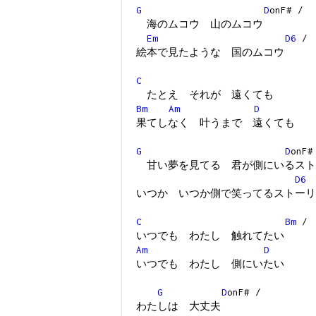
G
D
onF# /
海のムコウ 山のムコウ
Em
D6
/
絵本で見たような 国のムコウ
C
たとえ それが 遠くても
Bm
Am
D
果てしなく 叶うまで 遠くても
G
D
on
甘い夢を見てる 君が側にいるスト
D6
いつか いつか側で笑ってるストーリ
C
Bm
/
いつでも わたし 触れてたい
Am
D
いつでも わたし 側にいたい
G
D
onF# /
わたしは 大丈夫