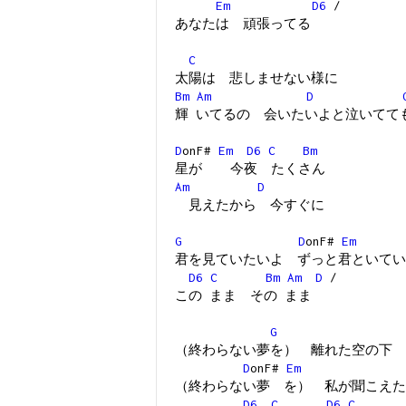
Em
D6
/
あなたは 頑張ってる
C
太陽は 悲しませない様に
Bm
Am
D
輝 いてるの 会いたいよと泣いてて
D
onF#
Em
D6
C
Bm
星が 今夜 たくさん
Am
D
見えたから 今すぐに
G
D
onF#
Em
君を見ていたいよ ずっと君といてい
D6
C
Bm
Am
D
/
この まま その まま
G
（終わらない夢を） 離れた空の下
D
onF#
Em
（終わらない夢 を） 私が聞こえた
D6
C
D6
C