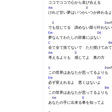
ココでココで心から喜び合える
Am
D
けれど甘い夢はいつかいつか終わるよ
G
D
on
でも信じてる 諦めない限り叶わない
Em
D6
夢なんてわたしの辞書にはない
C
B
全て全て捨てないで ただ授けてみて
Am
D
考えるよりも 感じてよ 奥の方
G
D
on
この世界はあなたが思ってるよりも
Em
D6
必ず変えれるよ 悪くはないよ
C
Bm
この世界はあなたが思ってるよりも
Am
D
あなたの手に出来る事を知ってよ