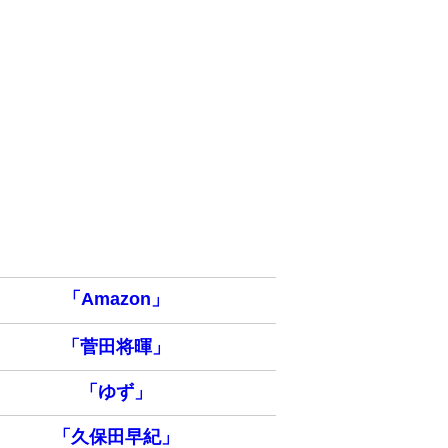
「Amazon」
「菅田将暉」
「ゆず」
「久保田早紀」