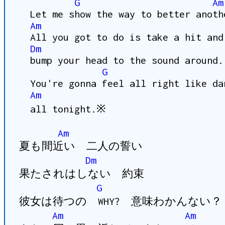
G
Am
Let me show the way to better anoth
Am
All you got to do is take a hit and
Dm
bump your head to the sound around.
G
You're gonna feel all right like da
Am
all tonight.※
Am
夏も間近い 二人の誓い
Dm
果たされはしない 約束
G
彼女は待つの WHY? 意味わかんない？
Am
Am