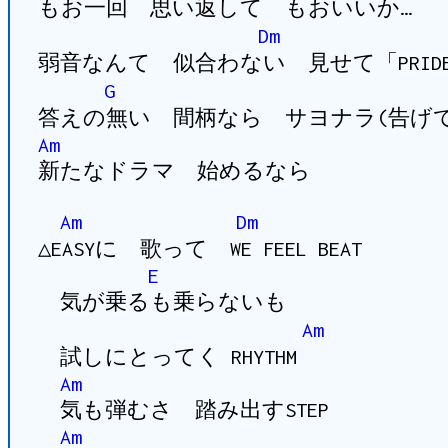
もお一回 思い返して もおいいか…
Dm
弱音なんて 似合わない 見せて「PRID
G
答えの無い 間柄なら サヨナラ(告げて
Am
新たなドラマ 始めるなら
Am
Dm
△EASYに 歌って WE FEEL BEAT
E
気が乗るも乗らないも
Am
試しにとってく RHYTHM
Am
気も弾むさ 踏み出すSTEP
Am