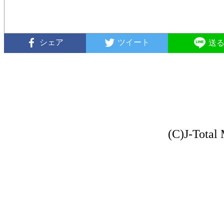
シェア
ツイート
送
(C)J-Total 