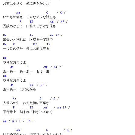
お前は小さく 俺に声をかけた
Am
G
/
G
/
いつもの癖さ こんなマジな話しも
F
E7
Am
/
A7
/
冗談めかして 口笛でごまかす俺さ
Dm
Am
Am
A7
/
出会いと別れに 区切る十字路で
Dm
C
B7
E7
一つ目の信号 横にお前は渡る
Dm
やりなおそうよ
Dm
F
Am
/
Am
/
あーあー あーあー もう一度
Dm
やりなおそうよ
Dm
E7
/
E7
/
あーあー はじめから
Am
G
/
G
/
人混みの中 おちた俺の言葉が
F
E7
Am
/
Am
E7
/
平行線上 踏まれて転がってゆく
Am
/
G
/
F
/
E7
...
Am
G
/
G
/
はじめて会った 街でさよならしたいと