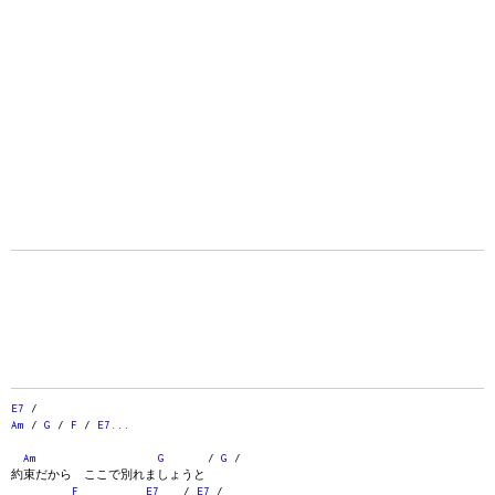
E7
/
Am
/
G
/
F
/
E7
...
Am
G
/
G
/
約束だから ここで別れましょうと
F
E7
/
E7
/