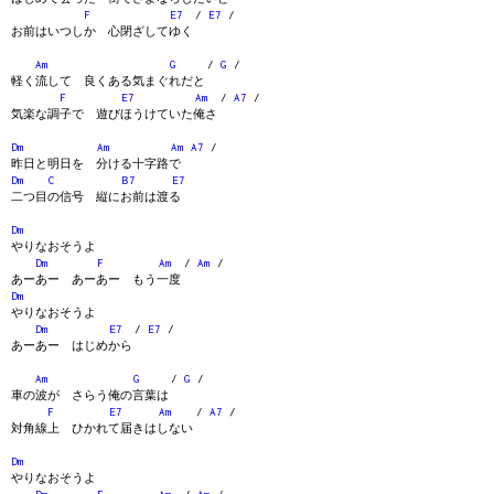
F
E7
/
E7
/
お前はいつしか 心閉ざしてゆく
Am
G
/
G
/
軽く流して 良くある気まぐれだと
F
E7
Am
/
A7
/
気楽な調子で 遊びほうけていた俺さ
Dm
Am
Am
A7
/
昨日と明日を 分ける十字路で
Dm
C
B7
E7
二つ目の信号 縦にお前は渡る
Dm
やりなおそうよ
Dm
F
Am
/
Am
/
あーあー あーあー もう一度
Dm
やりなおそうよ
Dm
E7
/
E7
/
あーあー はじめから
Am
G
/
G
/
車の波が さらう俺の言葉は
F
E7
Am
/
A7
/
対角線上 ひかれて届きはしない
Dm
やりなおそうよ