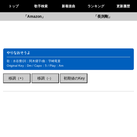
トップ
歌手検索
新着楽曲
ランキング
更新履歴
「Amazon」
「長渕剛」
やりなおそうよ
歌：水谷豊/詞：阿木燿子/曲：宇崎竜童
Original Key：Dm / Capo：5 / Play：Am