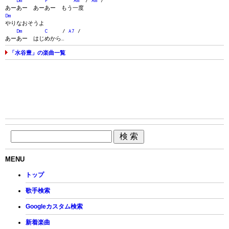
Dm
F
Am
/
Am
/
あーあー あーあー もう一度
Dm
やりなおそうよ
Dm
C
/
A7
/
あーあー はじめから…
「水谷豊」の楽曲一覧
MENU
トップ
歌手検索
Googleカスタム検索
新着楽曲