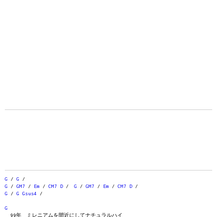
G
/
G
/
G
/
GM7
/
Em
/
CM7
D
/
G
/
GM7
/
Em
/
CM7
D
/
G
/
G
Gsus4
/
G
99年 ミレニアムを間近にしてナチュラルハイ