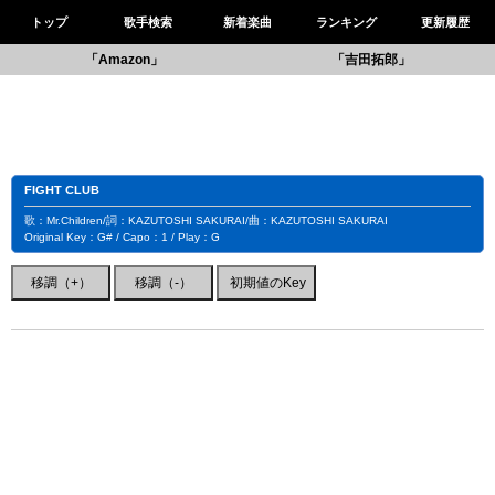
トップ
歌手検索
新着楽曲
ランキング
更新履歴
「Amazon」
「吉田拓郎」
FIGHT CLUB
歌：Mr.Children/詞：KAZUTOSHI SAKURAI/曲：KAZUTOSHI SAKURAI
Original Key：G# / Capo：1 / Play：G