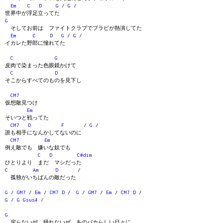
Em
C
D
G
/
G
/
世界中が浮足立ってた
G
そしてお前は ファイトクラブでブラピが熱演してた
Em
C
D
G
/
G
/
イカレた野郎に憧れてた
C
G
皮肉で染まった色眼鏡かけて
C
D
そこからすべてのものを見下し
CM7
仮想敵見つけ
Em
そいつと戦ってた
CM7
D
F
/
G
/
誰も相手になんかしてないのに
CM7
Em
例え敵でも 嫌いな奴でも
C
D
C#dim
ひとりより まだ マシだった
C
Am
D
/
孤独がいちばんの敵だった
G
/
GM7
/
Em
/
CM7
D
/
G
/
GM7
/
Em
/
CM7
D
/
G
/
G
Gsus4
/
G
戻らないぜ 帰れないぜ あのバカらしい日々に