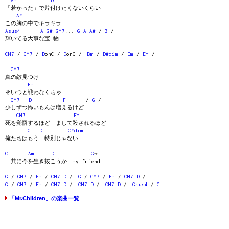
Am
D
「若かった」で片付けたくないくらい
A#
この胸の中でキラキラ
Asus4
A
G#
GM7
...
G
A
A#
/
B
/
輝いてる大事な宝 物
CM7
/
CM7
/
D
onC /
D
onC /
Bm
/
D#dim
/
Em
/
Em
/
CM7
真の敵見つけ
Em
そいつと戦わなくちゃ
CM7
D
F
/
G
/
少しずつ怖いもんは増えるけど
CM7
Em
死を覚悟するほど まして殺されるほど
C
D
C#dim
俺たちはもう 特別じゃない
C
Am
D
G
→
共に今を生き抜こうか my friend
G
/
GM7
/
Em
/
CM7
D
/
G
/
GM7
/
Em
/
CM7
D
/
G
/
GM7
/
Em
/
CM7
D
/
CM7
D
/
CM7
D
/
Gsus4
/
G
...
「Mr.Children」の楽曲一覧