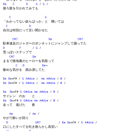
Em
C
D
G
/
G
/
後ろ髪を引かれてみても
C
G
「わかってない奴らばっか」と 嘆いては
C
D
自分は特別だって言い聞かせた
CM7
Em
CM7
駐車違反のジャガーのボンネットにジャンプして踊ってた
D
F
/
G
/
荒っぽいステップで
CM7
Em
まるで路地裏のヒーローを気取って
C
D
Em
→
惨めな気分を 踏み潰してた
Em
D
onF# /
G
G#dim
/
Am
A#dim
/
B
/
Em
D
onF# /
G
G#dim
/
Am
A#dim
/
B
/
Em
D
onF#
G
G#dim
Am
A#dim
/
B
/
サイレン のお と...
Em
D
onF#
G
G#dim
Am
A#dim
/
B
/
走って 逃げた 夜
Am
/
Am
/
やがて酔いが回り
D
GM7
/
Em
D
onF# /
G
A#dim
/
口にしたすべてを吐き散らかし高笑い