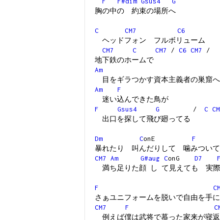
F
F#dim
Gsus4
G
胸の中の 約束の場所へ
C
CM7
C6
ヘッドフォン フルボリューム
CM7
C
CM7
/
C6
CM7
/
地下鉄のホームで
Am
目をギラつかす資本主義者の巣窟へ
Am
F
迷い込んできた鳥が
F
Gsus4
G
/
C
CM
出口を探して飛び廻ってる
Dm
C
onE
F
暴れたり 叫んだりして 噛みついて
CM7
Am
G#aug
C
onG
D7
満ち足りた顔 し て見えても 実
F
C
さぁユニフォームを脱いで自由を手に
CM7
F
C
例えば僕は武将で慕った家来が寝返