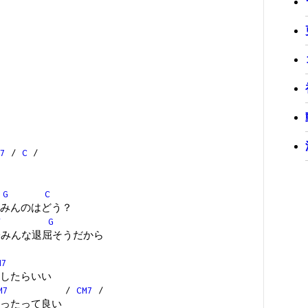
7
/
C
/
G
C
みんのはどう？
F
G
際みんな退屈そうだから
M7
したらいい
M7
/
CM7
/
ったって良い