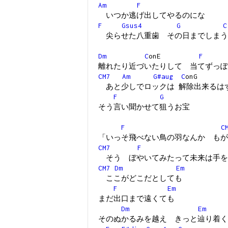
Am
F
いつか逃げ出してやるのにな
F
Gsus4
G
C
尖らせた八重歯 その日までしまう
Dm
C
onE
F
離れたり近づいたりして 当てずっぽ
CM7
Am
G#aug
C
onG
あと少しでロックは 解除出来るは
F
G
そう言い聞かせて狙うお宝
F
C
「いっそ飛べない鳥の羽なんか もが
CM7
F
そう ぼやいてみたって未来は手を
CM7
Dm
Em
ここがどこだとしても
F
Em
まだ出口まで遠くても
Dm
Em
そのぬかるみを越え きっと辿り着く