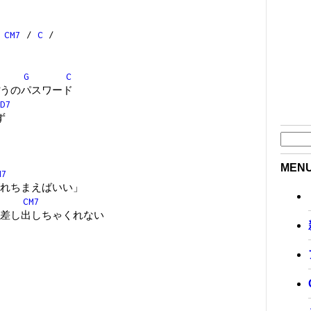
CM7
/
C
/
G
C
うのパスワード
D7
ず
MEN
M7
れちまえばいい」
CM7
差し出しちゃくれない