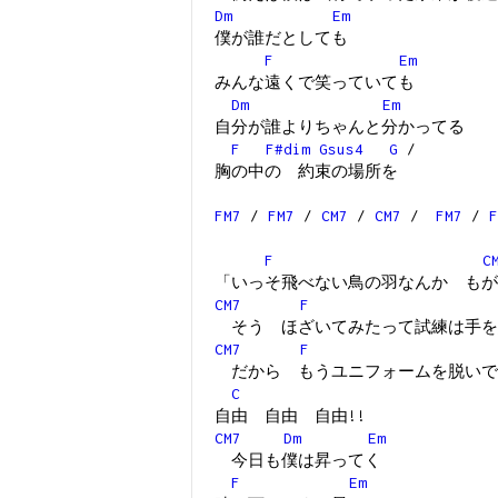
Dm
Em
僕が誰だとしても
F
Em
みんな遠くで笑っていても
Dm
Em
自分が誰よりちゃんと分かってる
F
F#dim
Gsus4
G
/
胸の中の 約束の場所を
FM7
/
FM7
/
CM7
/
CM7
/
FM7
/
F
F
C
「いっそ飛べない鳥の羽なんか もが
CM7
F
そう ほざいてみたって試練は手を
CM7
F
だから もうユニフォームを脱いで
C
自由 自由 自由!!
CM7
Dm
Em
今日も僕は昇ってく
F
Em