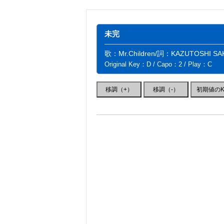
未完
歌：Mr.Children/詞：KAZUTOSHI S
Original Key：D / Capo：2 / Play：C