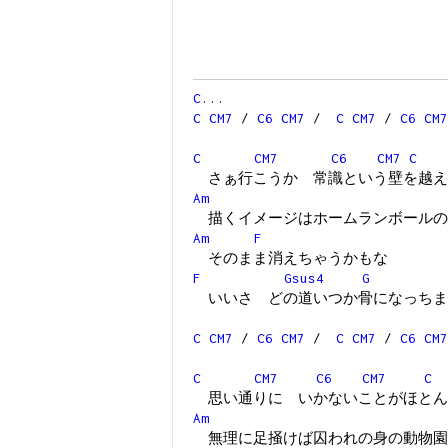
C
...
C
CM7
/
C6
CM7
/
C
CM7
/
C6
CM7
C
CM7
C6
CM7
C
さぁ行こうか 常識という壁を越え
Am
描くイメージはホームランボールの
Am
F
そのまま消えちゃうかもな
F
Gsus4
G
いいさ どの道いつか骨になっちま
C
CM7
/
C6
CM7
/
C
CM7
/
C6
CM7
C
CM7
C6
CM7
C
思い通りに いかないことがほとん
Am
無理に足掻けば囚われの身の動物園