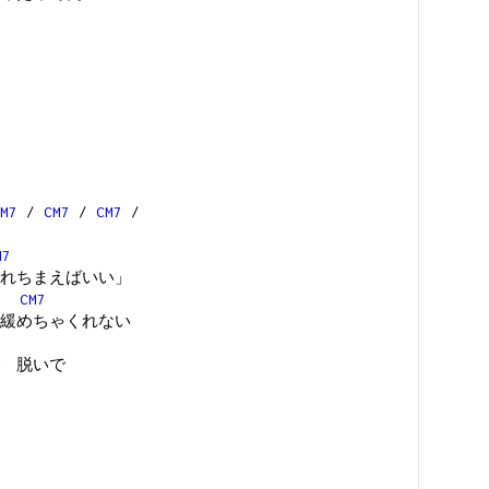
M7
/
CM7
/
CM7
/
M7
れちまえばいい」
CM7
緩めちゃくれない
 脱いで