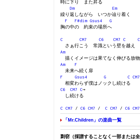
時に下り また昇る
Dm
Em
繰り返しながら いつか辿り着く
F
F#dim
Gsus4
G
胸の中の 約束の場所へ
C
CM7
C6
CM7
C
C
さぁ行こう 常識という壁を越え
Am
描くイメージは果てなく伸びる放物
Am
F
未来へ続く扉
F
Gsus4
G
C
CM7
相変わらず僕はノックし続ける
C6
CM7
C
→
し続ける
C
CM7
/
C6
CM7
/
C
CM7
/
C6
CM7
「Mr.Children」の楽曲一覧
剽窃（採譜することなく一部または全