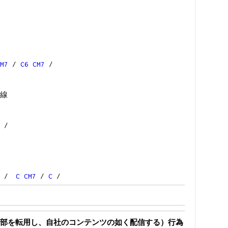
M7
/
C6
CM7
/
線
/
/
C
CM7
/
C
/
部を転用し、自社のコンテンツの如く配信する）行為