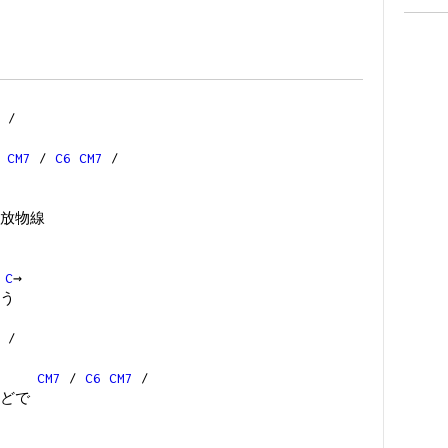
/
CM7
/
C6
CM7
/
放物線
C
→
う
/
CM7
/
C6
CM7
/
どで