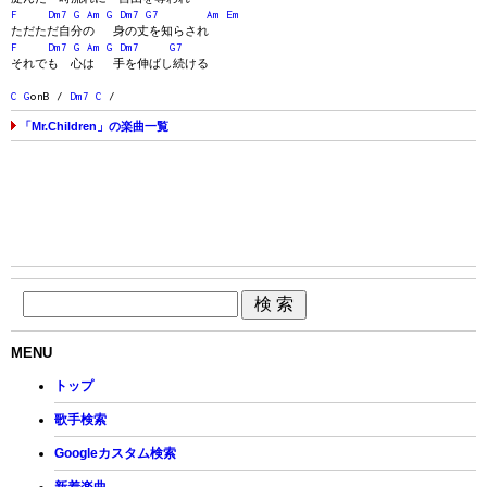
F
Dm7
G
Am
G
Dm7
G7
Am
Em
ただただ自分の 身の丈を知らされ
F
Dm7
G
Am
G
Dm7
G7
それでも 心は 手を伸ばし続ける
C
G
onB /
Dm7
C
/
「Mr.Children」の楽曲一覧
MENU
トップ
歌手検索
Googleカスタム検索