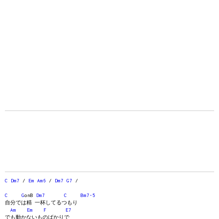
C
Dm7
/
Em
Am6
/
Dm7
G7
/
C
G
onB
Dm7
C
Bm7-5
自分では精 一杯してるつもり
Am
Em
F
E7
でも動かないものばかりで