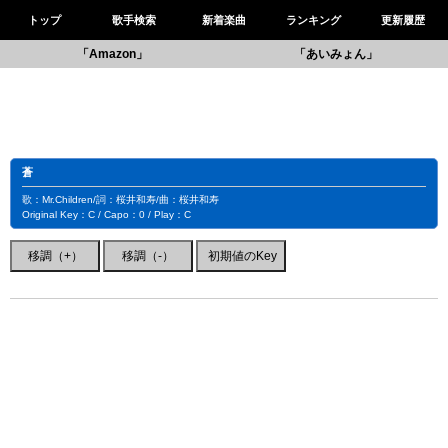
トップ
歌手検索
新着楽曲
ランキング
更新履歴
「Amazon」
「あいみょん」
蒼
歌：Mr.Children/詞：桜井和寿/曲：桜井和寿
Original Key：C / Capo：0 / Play：C