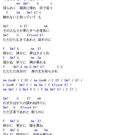
Am
Dm7
G
C
揺らめく 陽炎に憧れ 目で追う
F
Em
Dm7
G7
C
触れないと知っていて も
Dm7
G
E7
Am
その人なりが果たすべき使命に
Dm7
G
E7sus4
E7
ただひたむきであれと 諭すのに
F
Dm7
G
Am
E7
静かに 静かに 夢はささくれ
F
Dm7
G
Am
Em
届かぬ 祈りに 胸が暴れる
F
Dm7
G
Am
G
Dm7
G7
C
G
ただただ自分の 身の丈を知らされ
Am
G
onB /
C
D7
/
Am
G
onB /
C
D7
/
Dm7
/
G7
/
C
G
onB /
Dm7
C
/
Am
Em
/
F
E7sus4
E7
/
Am
Dm7
/
G
Bm7-5
C
/
F
Em
Dm7
G7
/
C
C7
/
Dm7
G
E7
Am
わずかばかりの譲れぬ誇りに
Dm7
G
E7sus4
E7
ただ正直であれと 願うのに
F
Dm7
G
Am
E7
静かに 密かに 嘘を重ね
F
Dm7
G
Am
Em
淀んだ 時流れに 自由を奪われ