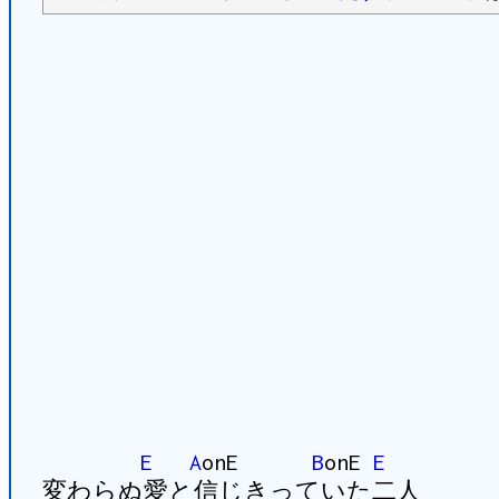
E
A
onE
B
onE
E
変わらぬ愛と信じきっていた二人