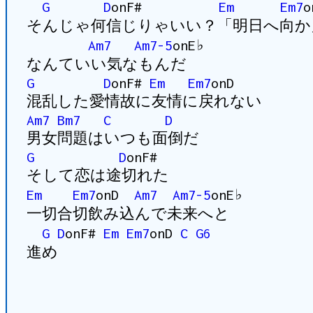
G
D
onF#
Em
Em7
o
そんじゃ何信じりゃいい？「明日へ向か
Am7
Am7-5
onE♭
なんていい気なもんだ
G
D
onF#
Em
Em7
onD
混乱した愛情故に友情に戻れない
Am7
Bm7
C
D
男女問題はいつも面倒だ
G
D
onF#
そして恋は途切れた
Em
Em7
onD
Am7
Am7-5
onE♭
一切合切飲み込んで未来へと
G
D
onF#
Em
Em7
onD
C
G6
進め