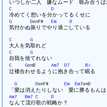
いつしか二人 嫌なムード 啀み合うば
C
D
冷めてく想いを分かってるくせに
G
D
onF#
Em
D
気付かぬ振りでやり過ごしている
C
G
大人を気取れど
C
G
自我を捨てれない
C
G
onB
Am7
D7
B♭
辻褄合わせるように抱き合って眠る
G
D
onF#
Em
Em7
onD
「愛は消えたりしない 愛に勝るもんは
Am7
Bm7
C
D
なんて流行歌の戦略か？