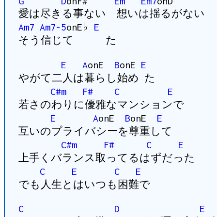
G
D
onF#
Em
Em7
onD
愛は尽きる事ない 想いは揺るがない
Am7
Am7-5
onE♭
E
そう信じて た
E
A
onE
B
onE
E
やがて二人は暮らし始め た
C#m
F#
C
E
若さのわりに優雅なマンションで
E
A
onE
B
onE
E
互いのプライバシーを尊重して
C#m
F#
C
E
上手くバランス取ってるはずだった
C
E
C
E
でも人生とはいつも困難で
C
D
E