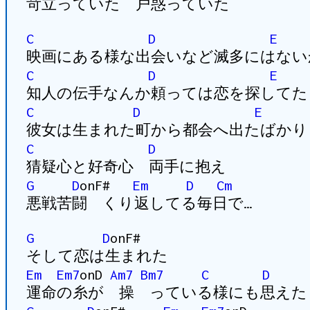
苛立っていた 戸惑っていた
C
D
E
映画にある様な出会いなど滅多にはない
C
D
E
知人の伝手なんか頼っては恋を探してた
C
D
E
彼女は生まれた町から都会へ出たばかり
C
D
猜疑心と好奇心 両手に抱え
G
D
onF#
Em
D
Cm
悪戦苦闘 くり返してる毎日で…
G
D
onF#
そして恋は生まれた
Em
Em7
onD
Am7
Bm7
C
D
運命の糸が 操 っている様にも思えた