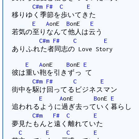
C#m
F#
C
E
移りゆく季節を歩いてきた
E
A
onE
B
onE
E
若気の至りなんて他人は云う
C#m
F#
C
E
ありふれた者同志の Love Story
E
A
onE
B
onE
E
彼は重い鞄を引きずっ て
C#m
F#
C
E
街中を駆け回ってるビジネスマン
E
A
onE
B
onE
E
追われるように過ぎ去っていく暮らし
C#m
F#
C
E
夢見たもんと遠く離れていた
C
E
C
E