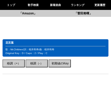
トップ
歌手検索
新着楽曲
ランキング
更新履歴
「Amazon」
「菅田将暉」
花言葉
歌：Mr.Children/詞：桜井和寿/曲：桜井和寿
Original Key：D / Capo：2 / Play：C