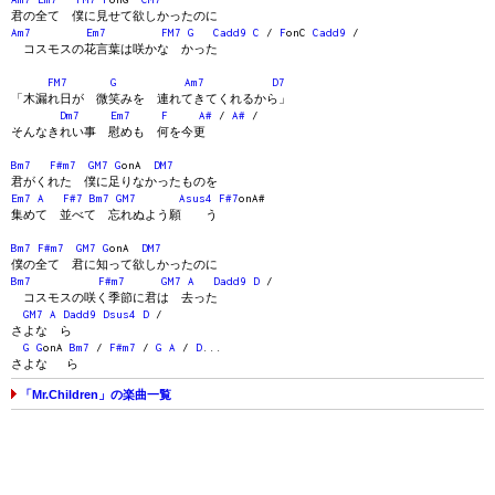
君の全て 僕に見せて欲しかったのに
Am7
Em7
FM7
G
Cadd9
C
/
F
onC
Cadd9
/
コスモスの花言葉は咲かな かった
FM7
G
Am7
D7
「木漏れ日が 微笑みを 連れてきてくれるから」
Dm7
Em7
F
A#
/
A#
/
そんなきれい事 慰めも 何を今更
Bm7
F#m7
GM7
G
onA
DM7
君がくれた 僕に足りなかったものを
Em7
A
F#7
Bm7
GM7
Asus4
F#7
onA#
集めて 並べて 忘れぬよう願 う
Bm7
F#m7
GM7
G
onA
DM7
僕の全て 君に知って欲しかったのに
Bm7
F#m7
GM7
A
Dadd9
D
/
コスモスの咲く季節に君は 去った
GM7
A
Dadd9
Dsus4
D
/
さよな ら
G
G
onA
Bm7
/
F#m7
/
G
A
/
D
...
さよな ら
「Mr.Children」の楽曲一覧