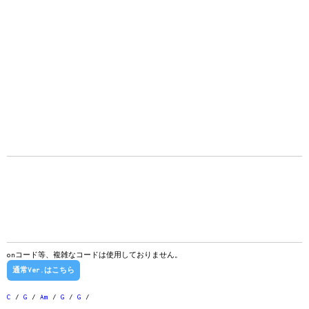
onコード等、複雑なコードは使用しておりません。
通常Ver.はこちら
C
/
G
/
Am
/
G
/
G
/