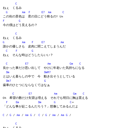
C
ねぇ くるみ
G
Am
F
E7
Am
C
この街の景色は 君の目にどう映るの? Un
F
G
今の僕はどう見えるの？
C
ねぇ くるみ
G
Am
F
E7
Am
誰かの優しさも 皮肉に聞こえてしまうんだ
C
F
G
ねぇ そんな時はどうしたらいい？
C
E7
Am
Gm
C
良かった事だけ思い出して やけに年老いた気持ちになる
Dm
DmM7
とはいえ暮らしの中で 今 動き出そうとしている
Dm7
G
歯車のひとつにならなくてはなぁ
C
E7
Am
Gm
C
Oh 希望の数だけ失望は増える それでも明日に胸は震える
F
Em
Dm
G
C
→
「どんな事が起こるんだろう？」想像してみるんだよ
C
/
G
/
Am
/
Am
G
/
C
/
G
/
Am
/
Am
G
/
C
ねぇ くるみ