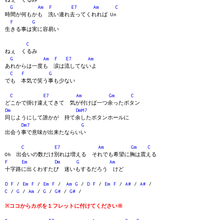
G
Am
F
E7
Am
C
時間が何もかも 洗い連れ去ってくれれば Un
F
G
生きる事は実に容易い
C
ねぇ くるみ
G
Am
F
E7
Am
あれからは一度も 涙は流してないよ
C
F
G
でも 本気で笑う事も少ない
C
E7
Am
Gm
C
どこかで掛け違えてきて 気が付けば一つ余ったボタン
Dm
DmM7
同じようにして誰かが 持て余したボタンホールに
Dm7
G
出会う事で意味が出来たならいい
C
E7
Am
Gm
C
Oh 出会いの数だけ別れは増える それでも希望に胸は震える
F
Em
Dm
G
Am
十字路に出くわすたび 迷いもするだろう けど
D
F
/
Em
F
/
Em
F
/
Am
G
/
D
F
/
Em
F
/
A#
/
A#
/
C
/
G
/
Am
/
G
/
G#
/
G#
/
※ココからカポを１フレットに付けてください※