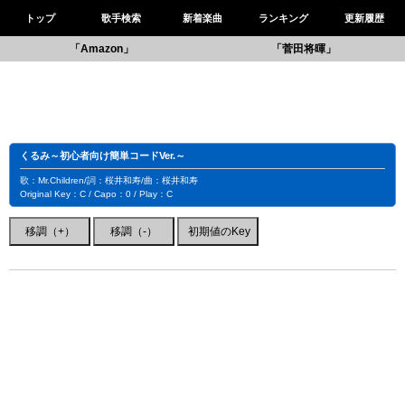
トップ
歌手検索
新着楽曲
ランキング
更新履歴
「Amazon」
「菅田将暉」
くるみ～初心者向け簡単コードVer.～
歌：Mr.Children/詞：桜井和寿/曲：桜井和寿
Original Key：C / Capo：0 / Play：C