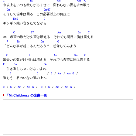
C
E7
Am
Gm
C
今以上をいつも欲しがるくせに 変わらない愛を求め歌う
Dm
DmM7
そうして歯車は回る この必要以上の負担に
Dm7
G
ギシギシ鈍い音をたてながら
C
E7
Am
Gm
C
Oh 希望の数だけ失望は増える それでも明日に胸は震える
F
Em
Dm
G
「どんな事が起こるんだろう？」想像してみよう
C
E7
Am
Gm
C
出会いの数だけ別れは増える それでも希望に胸は震える
F
Em
Dm
引き返しちゃいけないよね
G
C
/
G
/
Am
/
Am
G
/
進もう 君のいない道の上へ
C
/
G
/
Am
/
Am
G
/
C
/
G
/
Am
/
Am
G
/ …
「Mr.Children」の楽曲一覧