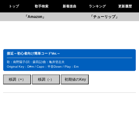
トップ
歌手検索
新着楽曲
ランキング
更新履歴
「Amazon」
「チューリップ」
接近～初心者向け簡単コードVer.～
歌：南野陽子/詞：森田記/曲：亀井登志夫
Original Key：D#m / Capo：半音Down / Play：Em