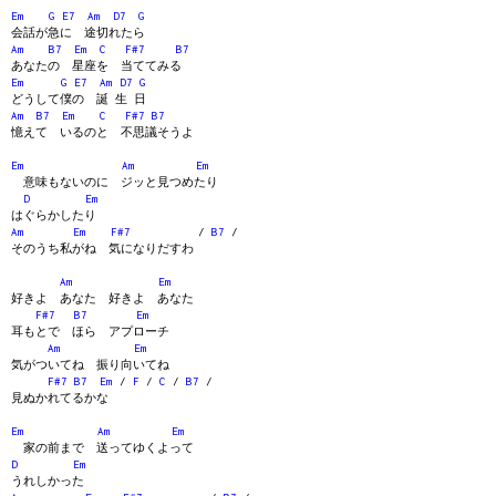
Em
G
E7
Am
D7
G
会話が急に 途切れたら
Am
B7
Em
C
F#7
B7
あなたの 星座を 当ててみる
Em
G
E7
Am
D7
G
どうして僕の 誕 生 日
Am
B7
Em
C
F#7
B7
憶えて いるのと 不思議そうよ
Em
Am
Em
意味もないのに ジッと見つめたり
D
Em
はぐらかしたり
Am
Em
F#7
/
B7
/
そのうち私がね 気になりだすわ
Am
Em
好きよ あなた 好きよ あなた
F#7
B7
Em
耳もとで ほら アプローチ
Am
Em
気がついてね 振り向いてね
F#7
B7
Em
/
F
/
C
/
B7
/
見ぬかれてるかな
Em
Am
Em
家の前まで 送ってゆくよって
D
Em
うれしかった