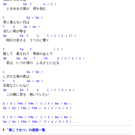
Dm
Em
F
G
/
G
/
ときめきの風が 僕を包む
C
Em
/
Em
/
君に逢えない日は
F
G
Am
/
Am
/
冷たい雨が降る
Dm
Em
F
G
C
/
C
/
C
/
C7
/
時計の音さえ うつろに響く
F
Fm
C
/
C
/
愛して 愛されて 季節のあとで
Dm
Em
Am
F
Fm
G
/
G
/
G
/
G
/
君は いつか僕の ふるさとになる
C
Em
/
Em
/
しずかな春の夜は
F
G
Am
/
Am
/
言葉などいらない
Dm
Em
F
G
C
/
C
/
A
/
A
/
この腕に君を 抱いていたい
D
/
D
/
F#m
/
F#m
/
G
/
A
/
Bm
/
Bm
/
Em
/
Em
/
F#m
/
F#m
/
G
/
G
/
A
/
A
/
D
/
D
/
F#m
/
F#m
/
G
/
A
/
Bm
/
Bm
/
Em
/
Em
/
F#m
/
F#m
/
G
/
A
/
D
/
D
/ …
「南こうせつ」の楽曲一覧