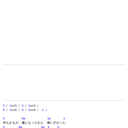
D
/
G
onD /
D
/
G
onD /
D
/
G
onD /
D
/
G
onD /
A
/
D
Bm
Em
A
何もかもが 嫌になったわと 俺にすがった
D
Bm
Em
A
D