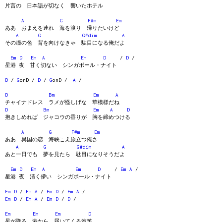
片言の 日本語が切なく 響いたホテル
A
G
F#m
Em
ああ おまえを連れ 海を渡り 帰りたいけど
A
G
G#dim
A
その瞳の色 背を向けなきゃ 駄目になる俺だよ
Em
D
Em
A
Em
D
/
D
/
星港 夜 甘く切ない シンガポール・ナイト
D
/
G
onD /
D
/
G
onD /
A
/
D
Bm
Em
A
チャイナドレス ラメが怪しげな 華模様だね
D
Bm
Em
A
D
抱きしめれば ジャコウの香りが 胸を締めつける
A
G
F#m
Em
ああ 異国の恋 海峡こえ旅立つ俺さ
A
G
G#dim
A
あと一日でも 夢を見たら 駄目になりそうだよ
Em
D
Em
A
Em
D
/
Em
A
/
星港 夜 清く儚い シンガポール・ナイト
Em
D
/
Em
A
/
Em
D
/
Em
A
/
Em
D
/
Em
A
/
Em
D
/
D
/
Em
Em
Em
D
星が降る 港から 届いてくる汽笛