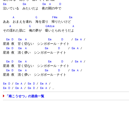
Em
Em
Em
A
D
泣いている みたいだよ 夜の闇の中で
A
G
F#m
Em
ああ おまえを連れ 海を渡り 帰りたいけど
A
G
G#dim
A
その濡れた肌に 俺の夢が 吸いとられそうだよ
Em
D
Em
A
Em
D
/
Em
A
/
星港 夜 甘く切ない シンガポール・ナイト
Em
D
Em
A
Em
D
/
Em
A
/
星港 夜 清く儚い シンガポール・ナイト
Em
D
Em
A
Em
D
/
Em
A
/
星港 夜 甘く切ない シンガポール・ナイト
Em
D
Em
A
Em
D
/
Em
A
/
星港 夜 清く儚い シンガポール・ナイト
Em
D
/
Em
A
/
Em
D
/
Em
A
/
Em
D
/
Em
A
/
Em
D
/
Em
A
/ …
「南こうせつ」の楽曲一覧