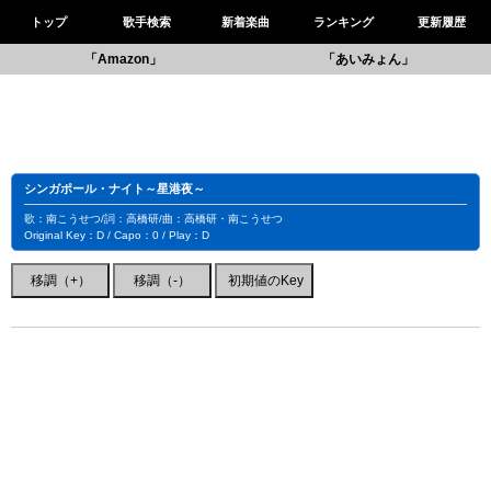
トップ
歌手検索
新着楽曲
ランキング
更新履歴
「Amazon」
「あいみょん」
シンガポール・ナイト～星港夜～
歌：南こうせつ/詞：高橋研/曲：高橋研・南こうせつ
Original Key：D / Capo：0 / Play：D