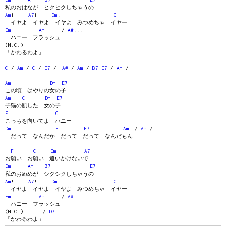
私のおはなが ヒクヒクしちゃうの
Am
!
A7
!
Dm
!
C
イヤよ イヤよ イヤよ みつめちゃ イヤー
Em
Am
/
A#
...
ハニー フラッシュ
(N.C.)
「かわるわよ」
C
/
Am
/
C
/
E7
/
A#
/
Am
/
B7
E7
/
Am
/
Am
Dm
E7
この頃 はやりの女の子
Am
C
Dm
E7
子猫の肌した 女の子
F
C
こっちを向いてよ ハニー
Dm
F
E7
Am
/
Am
/
だって なんだか だって だって なんだもん
F
C
Em
A7
お願い お願い 追いかけないで
Dm
Am
B7
E7
私のおめめが シクシクしちゃうの
Am
!
A7
!
Dm
!
C
イヤよ イヤよ イヤよ みつめちゃ イヤー
Em
Am
/
A#
...
ハニー フラッシュ
(N.C.) /
D7
...
「かわるわよ」