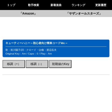
トップ
歌手検索
新着楽曲
ランキング
更新履歴
「Amazon」
「サザンオールスターズ」
キューティーハニー～初心者向け簡単コードVer.～
歌：前川陽子/詞：クロード・Q/曲：渡辺岳夫
Original Key：Am / Capo：0 / Play：Am