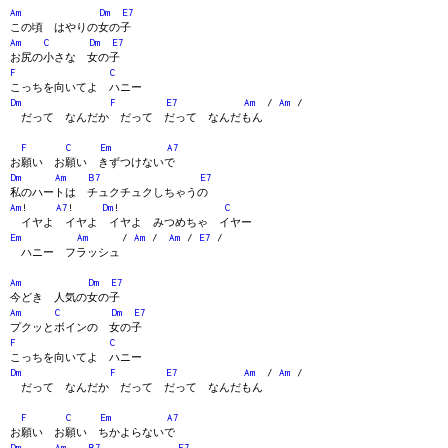
Am
Dm
E7
この頃 はやりの女の子
Am
C
Dm
E7
お尻の小さな 女の子
F
C
こっちを向いてよ ハニー
Dm
F
E7
Am
/
Am
/
だって なんだか だって だって なんだもん
F
C
Em
A7
お願い お願い きずつけないで
Dm
Am
B7
E7
私のハートは チュクチュクしちゃうの
Am
!
A7
!
Dm
!
C
イヤよ イヤよ イヤよ みつめちゃ イヤー
Em
Am
/
Am
/
Am
/
E7
/
ハニー フラッシュ
Am
Dm
E7
今どき 人気の女の子
Am
C
Dm
E7
プクッとボインの 女の子
F
C
こっちを向いてよ ハニー
Dm
F
E7
Am
/
Am
/
だって なんだか だって だって なんだもん
F
C
Em
A7
お願い お願い ちかよらないで
Dm
Am
B7
E7