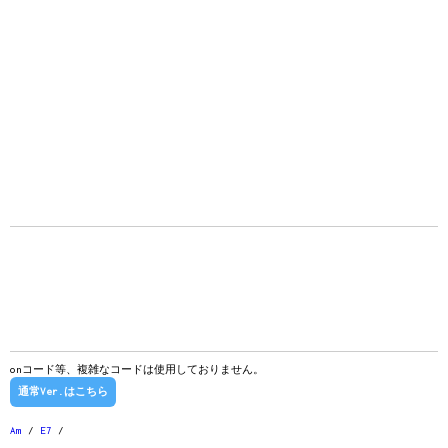
onコード等、複雑なコードは使用しておりません。
通常Ver.はこちら
Am
/
E7
/