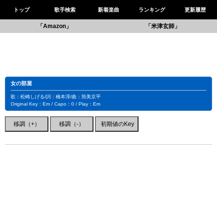
トップ
歌手検索
新着楽曲
ランキング
更新履歴
「Amazon」
「米津玄師」
女の部屋
歌：松崎しげる/詞：橋本淳/曲：筒美京平
Original Key：Em / Capo：0 / Play：Em