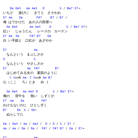
Em
Em6
Am
Am6
D
G
/
Bm7
E7
→
いちど 遊びに きてと さそわれ
E7
Am
Em
F#7
B7
/
B7
/
俺 はでかけた あの人の部屋へ
Em
Em6
Am
Am6
D
G
/
Bm7
E7
→
紅い じゅうたん レースの カーテン
E7
Am
Em
F#7
B7
Em
白 い手鏡と 口紅が あざやか
E7
Am
なんという まぶしさか
D
G
なんという やさしさか
E7
Am
F#7
B7
はじめてみる女の 素肌のように
C
G
onB
Am
C
G
onB
Am
B7
心（ここ ろ）とき め く
Em
Em6
Am
Am6
D
G
/
Bm7
E7
→
俺の 背中を 熱い しずくが
E7
Am
Em
F#7
わけもないのに ひとしずく
B7
Em
A
/
Em
!
ぬらしてた
Em
/
Em6
/
Am
/
Am6
/
D
/
D
/
G
/
E7
/
Am
/
Am
/
Em
/
Em
/
F#7
/
F#7
B7
/
Em
/
E7
→
E7
Am