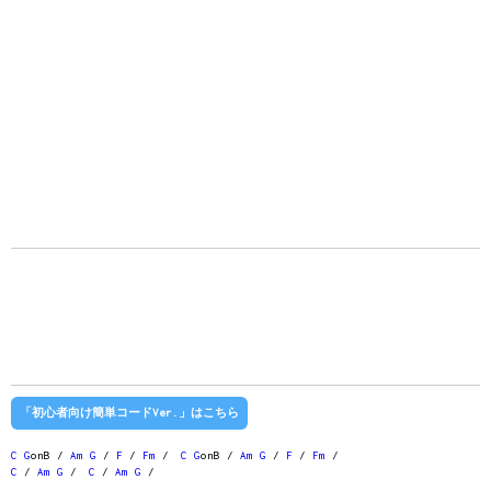
「初心者向け簡単コードVer.」はこちら
C
G
onB /
Am
G
/
F
/
Fm
/
C
G
onB /
Am
G
/
F
/
Fm
/
C
/
Am
G
/
C
/
Am
G
/