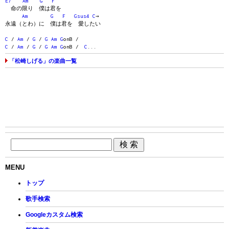
E7
Am
G
F
命の限り 僕は君を
Am
G
F
Gsus4
C
→
永遠（とわ）に 僕は君を 愛したい
C
/
Am
/
G
/
G
Am
G
onB /
C
/
Am
/
G
/
G
Am
G
onB /
C
...
「松崎しげる」の楽曲一覧
MENU
トップ
歌手検索
Googleカスタム検索