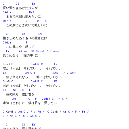
C
C6
Em
長い髪かきあげた指先が
C#dim
Dm7
まるで木漏れ陽みたいに
Dm7-5
G
Fm
G
この胸にときめいて眩しいね
C
C6
Em
抱きしめたぬくもりの重さだけ
C#dim
F
この腕に今 感じて
Fm
A#
Am
D7
Gsus4
/
G
Am
→
見つめ合う 瞳の中 に
G
onB
C
Cadd9
C
E7
君が いれば それでい い それでいい
E7
Am
G
F
Dm7
/
G
Am
→
信じ合えたなら 他には欲しくない
G
onB
C
Cadd9
C
E7
君が いれば それでい い それでいい
E7
Am
G
F
命の限り 僕は君を
Am
G
F
Gsus4
C
/
C
/
永遠（とわ）に 僕は君を 愛したい
C
G
onB /
Am
G
/
F
/
Fm
/
C
G
onB /
Am
G
/
F
/
Fm
/
C
/
Am
G
/
C
/
Am
G
/
C
C6
Em
ゆっくりと 唇を重ねれば