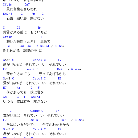
C#dim
Dm7
風に言葉をさらわれ
Dm7-5
G
Fm
G
石畳 細い影 動けない
C
C6
Em
黄昏が来る前に もういちど
C#dim
F
輝いた瞬間（とき） 集めて
Fm
A#
Am
D7
Gsus4
/
G
Am
→
閉じ込める 記憶の中 に
G
onB
C
Cadd9
C
E7
愛が あれば それでい い それでいい
E7
Am
G
F
Dm7
/
G
Am
→
夢からさめても 守ってあげるから
G
onB
C
Cadd9
C
E7
愛が あれば それでい い それでいい
E7
Am
G
F
何があっても 僕は君を
Am
G
F
Gsus4
...
いつも 僕は君を 離さない
C
Cadd9
C
E7
君がいれば それでい い それでいい
E7
Am
G
F
Dm7
/
G
Am
→
そばにいるだけで 全てがわかるから
G
onB
C
Cadd9
C
E7
君が いれば それでい い それでいい