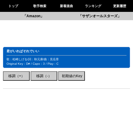
トップ
歌手検索
新着楽曲
ランキング
更新履歴
「Amazon」
「サザンオールスターズ」
君がいればそれでいい
歌：松崎しげる/詞：秋元康/曲：見岳章
Original Key：D# / Capo：3 / Play：C