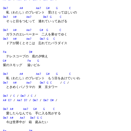
Dm7
A#
Am7
G#
G
C
私（わたし）のプレゼント 受けとってほしいの
Dm7
A#
Am7
Dm7
G
C
そっと目をつむって 連れていってあげる
Dm7
A#
Am7
G#
G
C
ガラスのエレベーター 二人を乗せてゆく
Dm7
A#
Am7
Dm7
G
C
ドアが開くとそこは 忘れてたパラダイス
Fm
D#
テレスコープの 底の夕映え
G#
Fm
G
紫のスモッグ 遠いビル
Dm7
A#
Am7
G#
G
C
私（わたし）のプレゼント もう目をあけていいわ
Dm7
A#
Am7
Dm7
G
C
/
C
/
ときめくパノラマの 東 京タワー
Dm7
/
C
/
Dm7
/
C
/
A#
E7
/
Am7
D7
/
Dm7
/
Dm7
D#
/
Dm7
A#
Am7
G#
G
C
愛したらなんでも 手に入る気がする
Dm7
A#
Am7
Dm7
G
C
今は世界中が 箱 庭みたい
Fm
D#