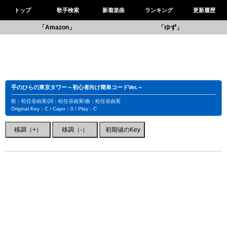
トップ
歌手検索
新着楽曲
ランキング
更新履歴
「Amazon」
「ゆず」
手のひらの東京タワー～初心者向け簡単コードVer.～
歌：松任谷由実/詞：松任谷由実/曲：松任谷由実
Original Key：C / Capo：0 / Play：C