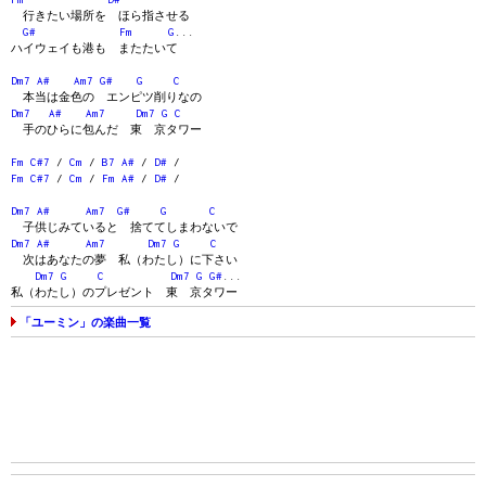
行きたい場所を ほら指させる
G#
Fm
G
...
ハイウェイも港も またたいて
Dm7
A#
Am7
G#
G
C
本当は金色の エンピツ削りなの
Dm7
A#
Am7
Dm7
G
C
手のひらに包んだ 東 京タワー
Fm
C#7
/
Cm
/
B7
A#
/
D#
/
Fm
C#7
/
Cm
/
Fm
A#
/
D#
/
Dm7
A#
Am7
G#
G
C
子供じみていると 捨ててしまわないで
Dm7
A#
Am7
Dm7
G
C
次はあなたの夢 私（わたし）に下さい
Dm7
G
C
Dm7
G
G#
...
私（わたし）のプレゼント 東 京タワー
「ユーミン」の楽曲一覧