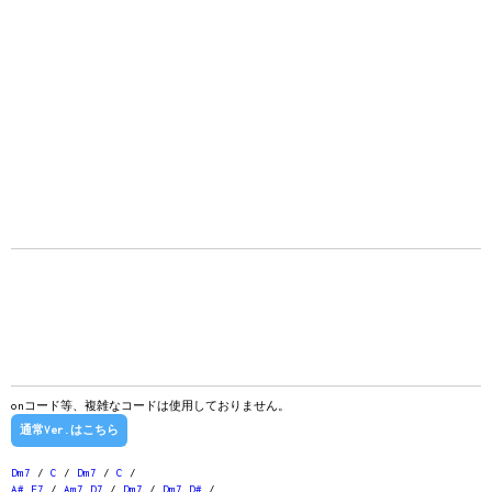
onコード等、複雑なコードは使用しておりません。
通常Ver.はこちら
Dm7
/
C
/
Dm7
/
C
/
A#
E7
/
Am7
D7
/
Dm7
/
Dm7
D#
/