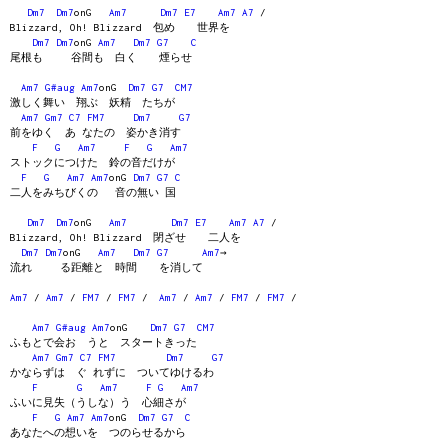
Dm7
Dm7
onG
Am7
Dm7
E7
Am7
A7
/
Blizzard, Oh! Blizzard 包め 世界を
Dm7
Dm7
onG
Am7
Dm7
G7
C
尾根も 谷間も 白く 煙らせ
Am7
G#aug
Am7
onG
Dm7
G7
CM7
激しく舞い 翔ぶ 妖精 たちが
Am7
Gm7
C7
FM7
Dm7
G7
前をゆく あ なたの 姿かき消す
F
G
Am7
F
G
Am7
ストックにつけた 鈴の音だけが
F
G
Am7
Am7
onG
Dm7
G7
C
二人をみちびくの 音の無い 国
Dm7
Dm7
onG
Am7
Dm7
E7
Am7
A7
/
Blizzard, Oh! Blizzard 閉ざせ 二人を
Dm7
Dm7
onG
Am7
Dm7
G7
Am7
→
流れ る距離と 時間 を消して
Am7
/
Am7
/
FM7
/
FM7
/
Am7
/
Am7
/
FM7
/
FM7
/
Am7
G#aug
Am7
onG
Dm7
G7
CM7
ふもとで会お うと スタートきった
Am7
Gm7
C7
FM7
Dm7
G7
かならずは ぐ れずに ついてゆけるわ
F
G
Am7
F
G
Am7
ふいに見失（うしな）う 心細さが
F
G
Am7
Am7
onG
Dm7
G7
C
あなたへの想いを つのらせるから