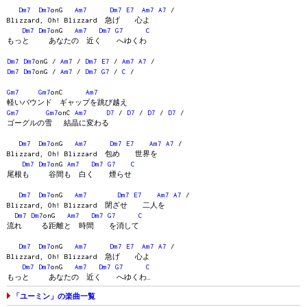
Dm7
Dm7
onG
Am7
Dm7
E7
Am7
A7
/
Blizzard, Oh! Blizzard 急げ 心よ
Dm7
Dm7
onG
Am7
Dm7
G7
C
もっと あなたの 近く へゆくわ
Dm7
Dm7
onG /
Am7
/
Dm7
E7
/
Am7
A7
/
Dm7
Dm7
onG /
Am7
/
Dm7
G7
/
C
/
Gm7
Gm7
onC
Am7
軽いバウンド ギャップを跳び越え
Gm7
Gm7
onC
Am7
D7
/
D7
/
D7
/
D7
/
ゴーグルの雪 結晶に変わる
Dm7
Dm7
onG
Am7
Dm7
E7
Am7
A7
/
Blizzard, Oh! Blizzard 包め 世界を
Dm7
Dm7
onG
Am7
Dm7
G7
C
尾根も 谷間も 白く 煙らせ
Dm7
Dm7
onG
Am7
Dm7
E7
Am7
A7
/
Blizzard, Oh! Blizzard 閉ざせ 二人を
Dm7
Dm7
onG
Am7
Dm7
G7
C
流れ る距離と 時間 を消して
Dm7
Dm7
onG
Am7
Dm7
E7
Am7
A7
/
Blizzard, Oh! Blizzard 急げ 心よ
Dm7
Dm7
onG
Am7
Dm7
G7
C
もっと あなたの 近く へゆくわ…
「ユーミン」の楽曲一覧