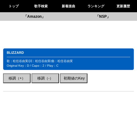
トップ
歌手検索
新着楽曲
ランキング
更新履歴
「Amazon」
「NSP」
BLIZZARD
歌：松任谷由実/詞：松任谷由実/曲：松任谷由実
Original Key：D / Capo：2 / Play：C