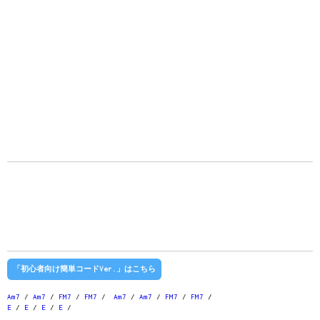
「初心者向け簡単コードVer.」はこちら
Am7
/
Am7
/
FM7
/
FM7
/
Am7
/
Am7
/
FM7
/
FM7
/
E
/
E
/
E
/
E
/