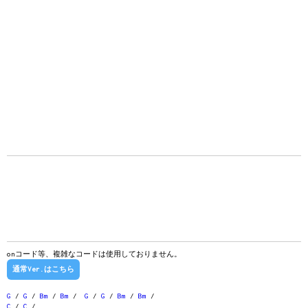
onコード等、複雑なコードは使用しておりません。
通常Ver.はこちら
G
/
G
/
Bm
/
Bm
/
G
/
G
/
Bm
/
Bm
/
C
/
C
/