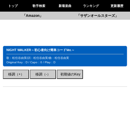
トップ
歌手検索
新着楽曲
ランキング
更新履歴
「Amazon」
「サザンオールスターズ」
NIGHT WALKER～初心者向け簡単コードVer.～
歌：松任谷由実/詞：松任谷由実/曲：松任谷由実
Original Key：D / Capo：0 / Play：D