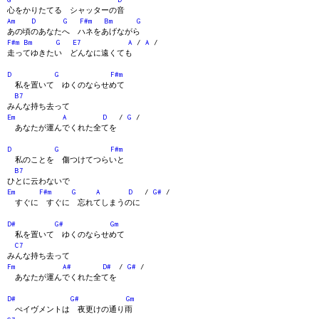
心をかりたてる シャッターの音
Am
D
G
F#m
Bm
G
あの頃のあなたへ ハネをあげながら
F#m
Bm
G
E7
A
/
A
/
走ってゆきたい どんなに遠くても
D
G
F#m
私を置いて ゆくのならせめて
B7
みんな持ち去って
Em
A
D
/
G
/
あなたが運んでくれた全てを
D
G
F#m
私のことを 傷つけてつらいと
B7
ひとに云わないで
Em
F#m
G
A
D
/
G#
/
すぐに すぐに 忘れてしまうのに
D#
G#
Gm
私を置いて ゆくのならせめて
C7
みんな持ち去って
Fm
A#
D#
/
G#
/
あなたが運んでくれた全てを
D#
G#
Gm
ぺイヴメントは 夜更けの通り雨