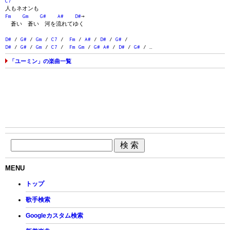
C7
人もネオンも
Fm
Gm
G#
A#
D#
→
蒼い 蒼い 河を流れてゆく
D#
/
G#
/
Gm
/
C7
/
Fm
/
A#
/
D#
/
G#
/
D#
/
G#
/
Gm
/
C7
/
Fm
Gm
/
G#
A#
/
D#
/
G#
/ …
「ユーミン」の楽曲一覧
MENU
トップ
歌手検索
Googleカスタム検索