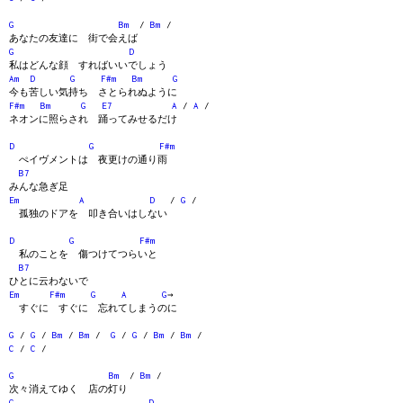
G
Bm
/
Bm
/
あなたの友達に 街で会えば
G
D
私はどんな顔 すればいいでしょう
Am
D
G
F#m
Bm
G
今も苦しい気持ち さとられぬように
F#m
Bm
G
E7
A
/
A
/
ネオンに照らされ 踊ってみせるだけ
D
G
F#m
ぺイヴメントは 夜更けの通り雨
B7
みんな急ぎ足
Em
A
D
/
G
/
孤独のドアを 叩き合いはしない
D
G
F#m
私のことを 傷つけてつらいと
B7
ひとに云わないで
Em
F#m
G
A
G
→
すぐに すぐに 忘れてしまうのに
G
/
G
/
Bm
/
Bm
/
G
/
G
/
Bm
/
Bm
/
C
/
C
/
G
Bm
/
Bm
/
次々消えてゆく 店の灯り
G
D