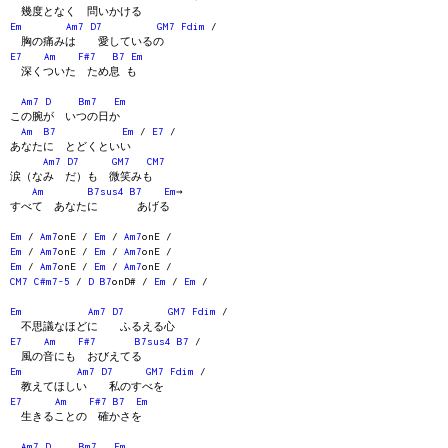
幾度となく 問いかける
Em
Am7
D7
GM7
Fdim
/
胸の痛みは 愛しているの
E7
Am
F#7
B7
Em
深くついた ため息 も
Am7
D
Bm7
Em
この腕が いつの日か
Am
B7
Em
/
E7
/
あなたに とどくといい
Am7
D7
GM7
CM7
涙（なみ だ）も 微笑みも
Am
B7sus4
B7
Em
→
すべて あなたに あげる
Em
/
Am7
onE /
Em
/
Am7
onE /
Em
/
Am7
onE /
Em
/
Am7
onE /
Em
/
Am7
onE /
Em
/
Am7
onE /
CM7
C#m7-5
/
D
B7
onD# /
Em
/
Em
/
Em
Am7
D7
GM7
Fdim
/
不思議なほどに ふるえる心
E7
Am
F#7
B7sus4
B7
/
風の音にも おびえてる
Em
Am7
D7
GM7
Fdim
/
教えてほしい 私のすべを
E7
Am
F#7
B7
Em
生きることの 確かさを
Am7
D
Bm7
Em