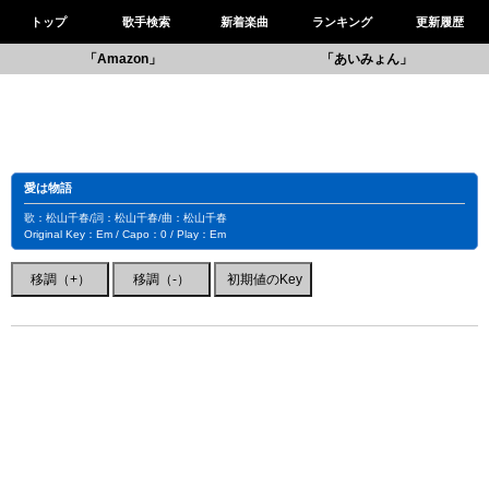
トップ
歌手検索
新着楽曲
ランキング
更新履歴
「Amazon」
「あいみょん」
愛は物語
歌：松山千春/詞：松山千春/曲：松山千春
Original Key：Em / Capo：0 / Play：Em