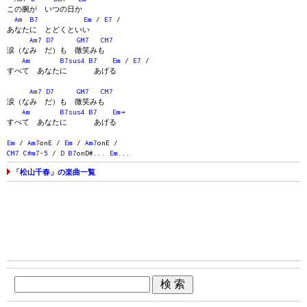
この腕が いつの日か
Am
B7
Em
/
E7
/
あなたに とどくといい
Am7
D7
GM7
CM7
涙（なみ だ）も 微笑みも
Am
B7sus4
B7
Em
/
E7
/
すべて あなたに あげる
Am7
D7
GM7
CM7
涙（なみ だ）も 微笑みも
Am
B7sus4
B7
Em
→
すべて あなたに あげる
Em
/
Am7
onE /
Em
/
Am7
onE /
CM7
C#m7-5
/
D
B7
onD#...
Em
...
「松山千春」の楽曲一覧