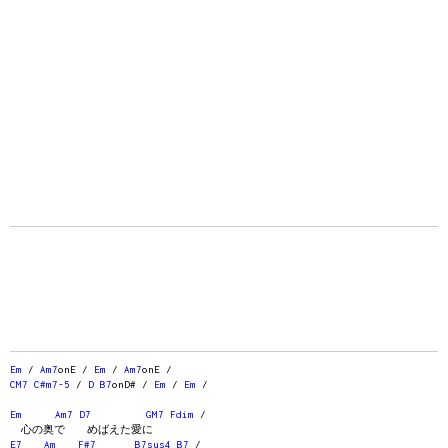
Em
/
Am7
onE /
Em
/
Am7
onE /
CM7
C#m7-5
/
D
B7
onD# /
Em
/
Em
/
Em
Am7
D7
GM7
Fdim
/
心の奥で めばえた愛に
E7
Am
F#7
B7sus4
B7
/