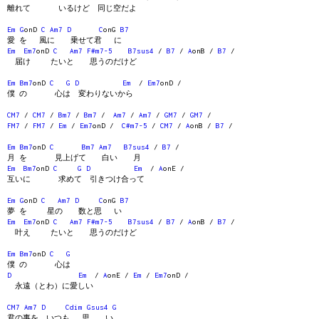
離れて いるけど 同じ空だよ
Em
G
onD
C
Am7
D
C
onG
B7
愛 を 風に 乗せて君 に
Em
Em7
onD
C
Am7
F#m7-5
B7sus4
/
B7
/
A
onB /
B7
/
届け たいと 思うのだけど
Em
Bm7
onD
C
G
D
Em
/
Em7
onD /
僕 の 心は 変わりないから
CM7
/
CM7
/
Bm7
/
Bm7
/
Am7
/
Am7
/
GM7
/
GM7
/
FM7
/
FM7
/
Em
/
Em7
onD /
C#m7-5
/
CM7
/
A
onB /
B7
/
Em
Bm7
onD
C
Bm7
Am7
B7sus4
/
B7
/
月 を 見上げて 白い 月
Em
Bm7
onD
C
G
D
Em
/
A
onE /
互いに 求めて 引きつけ合って
Em
G
onD
C
Am7
D
C
onG
B7
夢 を 星の 数と思 い
Em
Em7
onD
C
Am7
F#m7-5
B7sus4
/
B7
/
A
onB /
B7
/
叶え たいと 思うのだけど
Em
Bm7
onD
C
G
僕 の 心は
D
Em
/
A
onE /
Em
/
Em7
onD /
永遠（とわ）に愛しい
CM7
Am7
D
Cdim
Gsus4
G
君の事を いつも 思 い