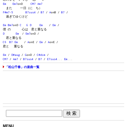
Em
Em7
onD
CM7
Am7
また 一日（に ち）
F#m7-5
B7sus4
/
B7
/
A
onB /
B7
/
過ぎてゆくけど
Em
Bm7
onD
C
G
D
Em
/
Em
/
僕 の 心は 君と重なる
D
Em
/
Em7
onD /
君と重なる
C6
B7
Em
/
A
onE /
Em
/
A
onE /
君と 重なる
Em
/
D#aug
/
G
onD /
C#dim
/
CM7
/
Am7
/
B7sus4
/
B7
/
E7sus4
...
Em
...
「松山千春」の楽曲一覧
MENU