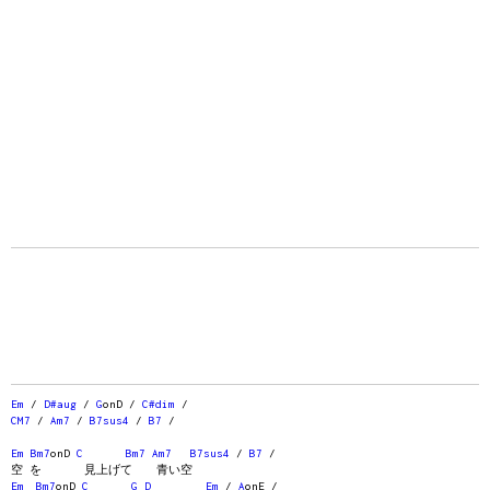
Em
/
D#aug
/
G
onD /
C#dim
/
CM7
/
Am7
/
B7sus4
/
B7
/
Em
Bm7
onD
C
Bm7
Am7
B7sus4
/
B7
/
空 を 見上げて 青い空
Em
Bm7
onD
C
G
D
Em
/
A
onE /