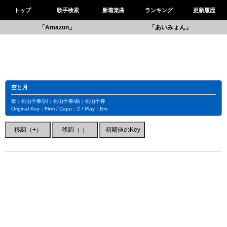
トップ
歌手検索
新着楽曲
ランキング
更新履歴
「Amazon」
「あいみょん」
空と月
歌：松山千春/詞：松山千春/曲：松山千春
Original Key：F#m / Capo：2 / Play：Em