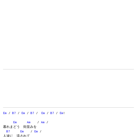
Em
/
B7
/
Em
/
B7
/
Em
/
B7
/
Em
!
Em
Am
/
Am
/
暮れまどう 街並みを
B7
Em
/
Em
/
人波に 流されて