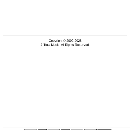
Copyright © 2002-2026
J-Total Music! All Rights Reserved.