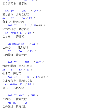
どこまでも 急ぎ足
Am7
D7
GM7
/
GM7
/
愛し合う よろこびに
Am
B7
Em
/
E7
/
心まで 酔わされ
Am7
D7
G
/
E7
onG# /
いつの日か 結ばれる
Am
A#dim
B7
/
B7
/
ことを 夢見て
Em
D#aug
Am
/
Am
/
この心 貴方だけ
B7
Em
/
Em
/
この愛は 貴方だけ
Am7
D7
GM7
/
GM7
/
つかの間の やさしさに
Am
B7
Em
/
E7
/
心まで 捧げて
Am7
D7
G
/
E7
onG# /
さよならを 言われても
Am
A#dim
B7
/
B7
/
信じ られない
Am7
D7
GM7
/
GM7
/
この心 貴方だけ
Am
B7
Em
この愛は 貴方だけ