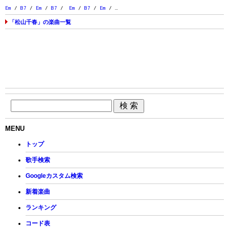
Em
/
B7
/
Em
/
B7
/
Em
/
B7
/
Em
/ …
「松山千春」の楽曲一覧
MENU
トップ
歌手検索
Googleカスタム検索
新着楽曲
ランキング
コード表