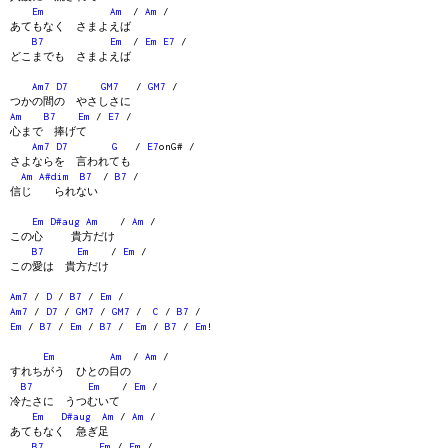
Em
Am
/
Am
/
あてもなく さまよえば
B7
Em
/
Em
E7
/
どこまでも さまよえば
Am7
D7
GM7
/
GM7
/
つかの間の やさしさに
Am
B7
Em
/
E7
/
心まで 捧げて
Am7
D7
G
/
E7
onG# /
さよならを 言われても
Am
A#dim
B7
/
B7
/
信じ られない
Em
D#aug
Am
/
Am
/
この心 貴方だけ
B7
Em
/
Em
/
この愛は 貴方だけ
Am7
/
D
/
B7
/
Em
/
Am7
/
D7
/
GM7
/
GM7
/
C
/
B7
/
Em
/
B7
/
Em
/
B7
/
Em
/
B7
/
Em
!
Em
Am
/
Am
/
すれちがう ひとの目の
B7
Em
/
Em
/
冷たさに うつむいて
Em
D#aug
Am
/
Am
/
あてもなく 急ぎ足
B7
Em
/
Em
/