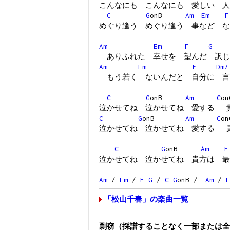
こんなにも こんなにも 愛しい 人
C
G
onB
Am
Em
F
めぐり逢う めぐり逢う 事など な
Am
Em
F
G
ありふれた 幸せを 望んだ 訳じ
Am
Em
F
Dm7
もう若く ないんだと 自分に 言
C
G
onB
Am
C
o
泣かせてね 泣かせてね 愛する 
C
G
onB
Am
C
o
泣かせてね 泣かせてね 愛する 
C
G
onB
Am
F
泣かせてね 泣かせてね 貴方は 最
Am
/
Em
/
F
G
/
C
G
onB /
Am
/
E
「松山千春」の楽曲一覧
剽窃（採譜することなく一部または全