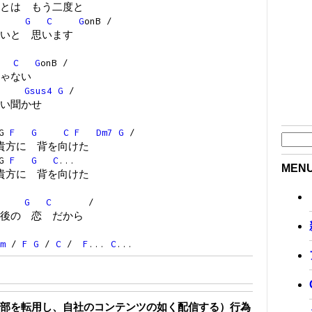
とは もう二度と
G
C
G
onB /
いと 思います
C
G
onB /
ゃない
Gsus4
G
/
い聞かせ
nG
F
G
C
F
Dm7
G
/
貴方に 背を向けた
nG
F
G
C
...
MEN
貴方に 背を向けた
G
C
/
後の 恋 だから
m
/
F
G
/
C
/
F
...
C
...
部を転用し、自社のコンテンツの如く配信する）行為