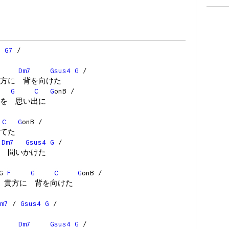
6
G7
/
Dm7
Gsus4
G
/
方に 背を向けた
G
C
G
onB /
を 思い出に
C
G
onB /
てた
Dm7
Gsus4
G
/
 問いかけた
nG
F
G
C
G
onB /
貴方に 背を向けた
m7
/
Gsus4
G
/
Dm7
Gsus4
G
/