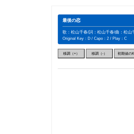
最後の恋
歌：松山千春/詞：松山千春/曲：松山
Original Key：D / Capo：2 / Play：C