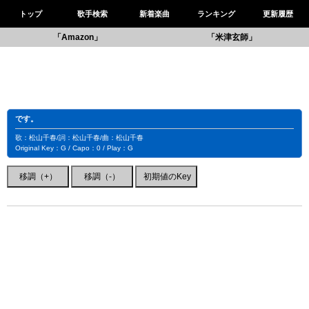
トップ
歌手検索
新着楽曲
ランキング
更新履歴
「Amazon」
「米津玄師」
です。
歌：松山千春/詞：松山千春/曲：松山千春
Original Key：G / Capo：0 / Play：G