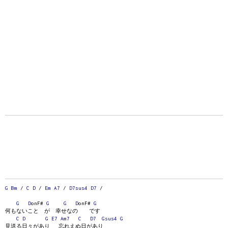
G
Bm
/
C
D
/
Em
A7
/
D7sus4
D7
/
G
D
onF#
G
G
D
onF#
G
何もないこと が 幸せなの です
C
D
G
E7
Am7
C
D7
Gsus4
G
見送る日々があり 忘れえぬ日があり