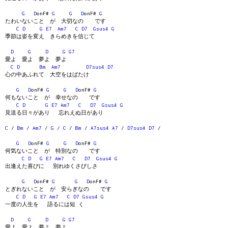
G
D
onF#
G
G
D
onF#
G
たわいないこと が 大切なの です
C
D
G
E7
Am7
C
D7
Gsus4
G
季節は姿を変え きらめきを信じて
D
G
D
G
G7
愛よ 愛よ 夢よ 夢よ
C
D
Bm
Am7
D7sus4
D7
心の中あふれて 大空をはばたけ
G
D
onF#
G
G
D
onF#
G
何もないこと が 幸せなの です
C
D
G
E7
Am7
C
D7
Gsus4
G
見送る日々があり 忘れえぬ日があり
C
/
Bm
/
Am7
/
G
/
C
/
Bm
/
A7sus4
A7
/
D7sus4
D7
/
G
D
onF#
G
G
D
onF#
G
何気ないこと が 特別なの です
C
D
G
E7
Am7
C
D7
Gsus4
G
出逢えた喜びに 別れゆくさびしさ
G
D
onF#
G
G
D
onF#
G
とぎれないこと が 安らぎなの です
C
D
G
E7
Am7
C
D7
Gsus4
G
一度の人生を 語るには短 く
D
G
D
G
G7
愛よ 愛よ 夢よ 夢よ