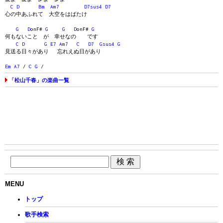
C
D
Bm
Am7
D7sus4
D7
心の中あふれて 大空をはばたけ
G
D
onF#
G
G
D
onF#
G
何もないこと が 幸せなの です
C
D
G
E7
Am7
C
D7
Gsus4
G
見送る日々があり 忘れえぬ日があり
Em
A7
/
C
G
/
「松山千春」の楽曲一覧
MENU
トップ
歌手検索