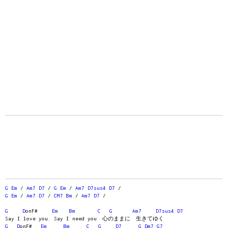
G
Em
/
Am7
D7
/
G
Em
/
Am7
D7sus4
D7
/
G
Em
/
Am7
D7
/
CM7
Bm
/
Am7
D7
/
G
D
onF#
Em
Bm
C
G
Am7
D7sus4
D7
Say I love you. Say I need you 心のままに 生きてゆく
G
D
onF#
Em
Bm
C
G
D7
G
Dm7
G7