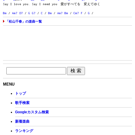
Say I love you. Say I need you 愛がすべてを 変えてゆく
Bm
/
Am7
D7
/
G
G7
/
C
/
Bm
/
Am7
Bm
/
Cm7
F
/
G
/
「松山千春」の楽曲一覧
MENU
トップ
歌手検索
Googleカスタム検索
新着楽曲
ランキング