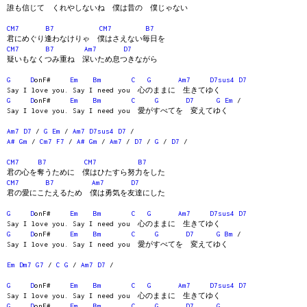
誰も信じて くれやしないね 僕は昔の 僕じゃない
CM7
B7
CM7
B7
君にめぐり逢わなけりゃ 僕はさえない毎日を
CM7
B7
Am7
D7
疑いもなくつみ重ね 深いため息つきながら
G
D
onF#
Em
Bm
C
G
Am7
D7sus4
D7
Say I love you. Say I need you 心のままに 生きてゆく
G
D
onF#
Em
Bm
C
G
D7
G
Em
/
Say I love you. Say I need you 愛がすべてを 変えてゆく
Am7
D7
/
G
Em
/
Am7
D7sus4
D7
/
A#
Gm
/
Cm7
F7
/
A#
Gm
/
Am7
/
D7
/
G
/
D7
/
CM7
B7
CM7
B7
君の心を奪うために 僕はひたすら努力をした
CM7
B7
Am7
D7
君の愛にこたえるため 僕は勇気を友達にした
G
D
onF#
Em
Bm
C
G
Am7
D7sus4
D7
Say I love you. Say I need you 心のままに 生きてゆく
G
D
onF#
Em
Bm
C
G
D7
G
Bm
/
Say I love you. Say I need you 愛がすべてを 変えてゆく
Em
Dm7
G7
/
C
G
/
Am7
D7
/
G
D
onF#
Em
Bm
C
G
Am7
D7sus4
D7
Say I love you. Say I need you 心のままに 生きてゆく
G
D
onF#
Em
Bm
C
G
D7
G