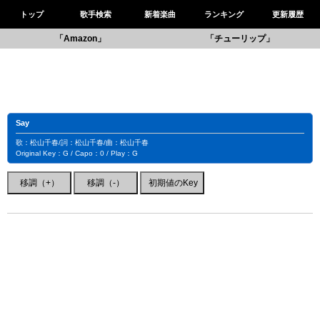
トップ
歌手検索
新着楽曲
ランキング
更新履歴
「Amazon」
「チューリップ」
Say
歌：松山千春/詞：松山千春/曲：松山千春
Original Key：G / Capo：0 / Play：G