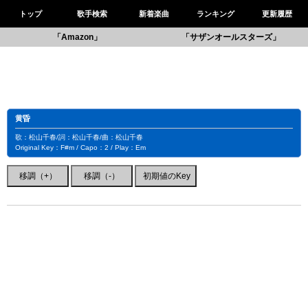
トップ
歌手検索
新着楽曲
ランキング
更新履歴
「Amazon」
「サザンオールスターズ」
黄昏
歌：松山千春/詞：松山千春/曲：松山千春
Original Key：F#m / Capo：2 / Play：Em