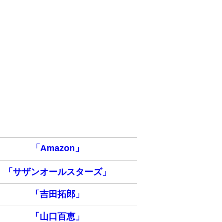
「Amazon」
「サザンオールスターズ」
「吉田拓郎」
「山口百恵」