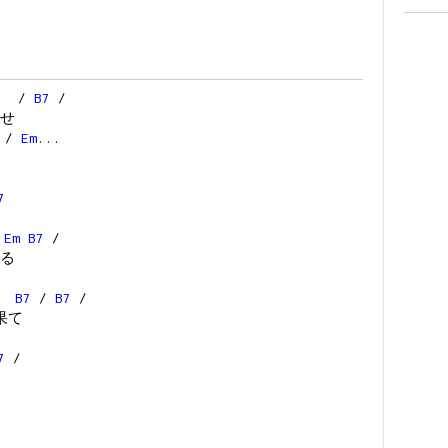
/
B7
/
せ
/
Em
...
7
Em
B7
/
る
B7
/
B7
/
果て
7
/