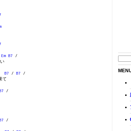
7
m
7
Em
B7
/
い
MEN
B7
/
B7
/
果て
B7
/
B7
/