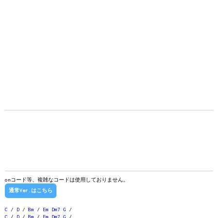
onコード等、複雑なコードは使用しておりません。
通常Ver.はこちら
C
/
D
/
Bm
/
Em
Dm7
G
/
C
/
D
/
Bm
/
Em
Dm7
G
/