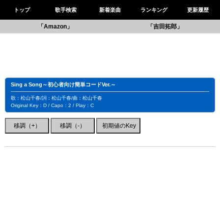
トップ
歌手検索
新着楽曲
ランキング
更新履歴
「Amazon」
「吉田拓郎」
Sing a Song～初心者向け簡単コードVer.～
歌：松山千春/詞：松山千春/曲：松山千春
Original Key：D / Capo：2 / Play：C