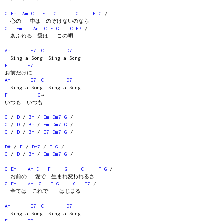
C
Em
Am
C
F
G
C
F
G
/
心の 中は のぞけないのなら
C
Em
Am
C
F
G
C
E7
/
あふれる 愛は この唄
Am
E7
C
D7
Sing a Song Sing a Song
F
E7
お前だけに
Am
E7
C
D7
Sing a Song Sing a Song
F
C
→
いつも いつも
C
/
D
/
Bm
/
Em
Dm7
G
/
C
/
D
/
Bm
/
Em
Dm7
G
/
C
/
D
/
Bm
/
E7
Dm7
G
/
D#
/
F
/
Dm7
/
F
G
/
C
/
D
/
Bm
/
Em
Dm7
G
/
C
Em
Am
C
F
G
C
F
G
/
お前の 愛で 生まれ変われるさ
C
Em
Am
C
F
G
C
E7
/
全ては これで はじまる
Am
E7
C
D7
Sing a Song Sing a Song
F
E7