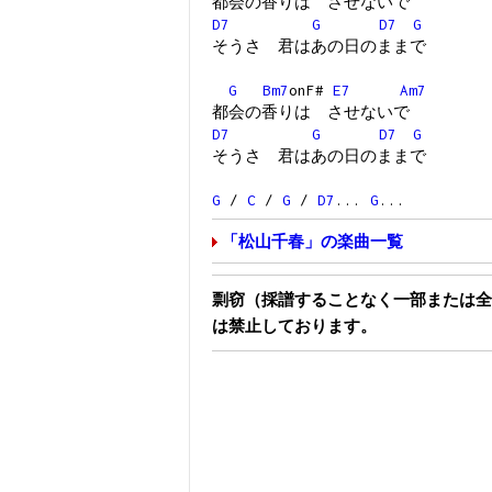
都会の香りは させないで
D7
G
D7
G
そうさ 君はあの日のままで
G
Bm7
onF#
E7
Am7
都会の香りは させないで
D7
G
D7
G
そうさ 君はあの日のままで
G
/
C
/
G
/
D7
...
G
...
「松山千春」の楽曲一覧
剽窃（採譜することなく一部または全
は禁止しております。