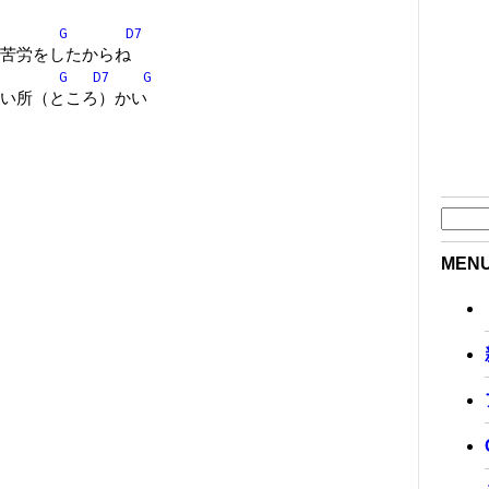
G
D7
苦労をしたからね
G
D7
G
い所（ところ）かい
MEN