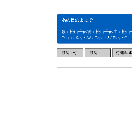
あの日のままで
歌：松山千春/詞：松山千春/曲：松山
Original Key：A# / Capo：3 / Play：G