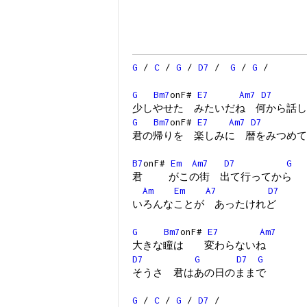
G
/
C
/
G
/
D7
/
G
/
G
/
G
Bm7
onF#
E7
Am7
D7
少しやせた みたいだね 何から話し
G
Bm7
onF#
E7
Am7
D7
君の帰りを 楽しみに 暦をみつめて
B7
onF#
Em
Am7
D7
G
君 がこの街 出て行ってから
Am
Em
A7
D7
いろんなことが あったけれど
G
Bm7
onF#
E7
Am7
大きな瞳は 変わらないね
D7
G
D7
G
そうさ 君はあの日のままで
G
/
C
/
G
/
D7
/