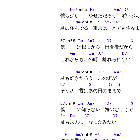
G
Bm7
onF#
E7
Am7
D7
僕も少し やせただろう ずいぶん
G
Bm7
onF#
E7
Am7
D7
君の住んでる 東京は とても住みよ
B7
onF#
Em
Am7
D7
G
僕 は根っから 田舎者だから
Am
Em
A7
D7
これからもこの町 離れられない
G
Bm7
onF#
E7
Am7
君も好きだろう この街が
D7
G
D7
G
そうさ 君はあの日のままで
B7
onF#
Em
Am7
D7
G
僕 の知らない 海のむこうで
Am
Em
A7
D7
君も大人に なったみたい
G
Bm7
onF#
E7
Am7