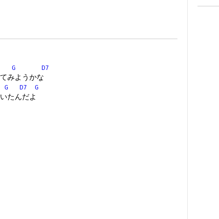
G
D7
てみようかな
G
D7
G
いたんだよ