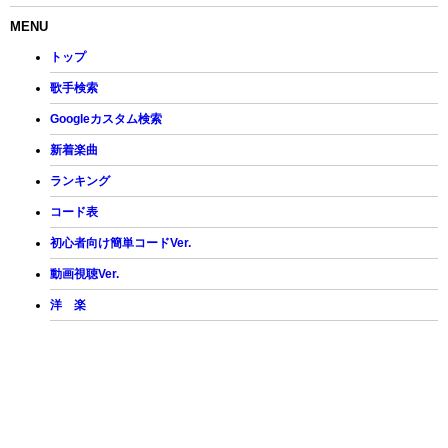
MENU
トップ
歌手検索
Googleカスタム検索
新着楽曲
ランキング
コード表
初心者向け簡単コードVer.
動画視聴Ver.
洋 楽