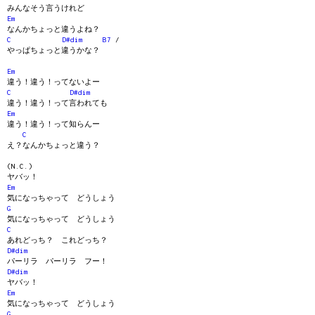
みんなそう言うけれど
Em
なんかちょっと違うよね？
C
D#dim
B7
/
やっぱちょっと違うかな？
Em
違う！違う！ってないよー
C
D#dim
違う！違う！って言われても
Em
違う！違う！って知らんー
C
え？なんかちょっと違う？
(N.C.)
ヤバッ！
Em
気になっちゃって どうしょう
G
気になっちゃって どうしょう
C
あれどっち？ これどっち？
D#dim
パーリラ パーリラ フー！
D#dim
ヤバッ！
Em
気になっちゃって どうしょう
G