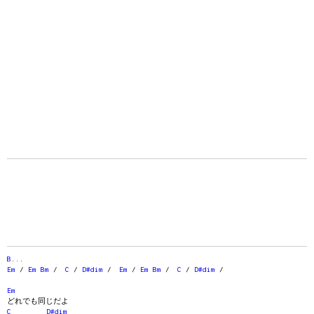
B
...
Em
/
Em
Bm
/
C
/
D#dim
/
Em
/
Em
Bm
/
C
/
D#dim
/
Em
どれでも同じだよ
C
D#dim